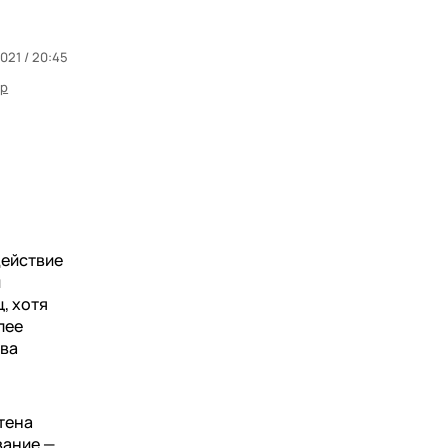
021 / 20:45
ер
действие
й
, хотя
лее
два
тена
вание —