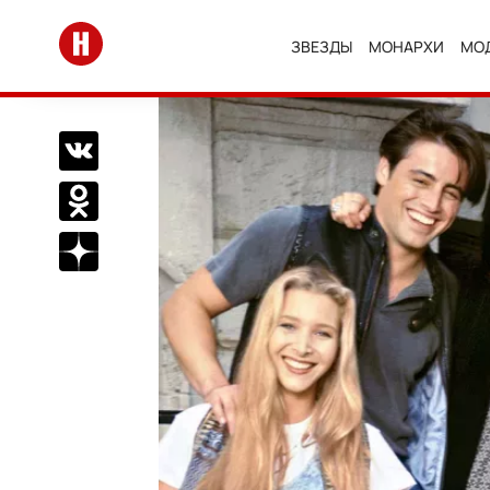
Перейти на главную
ЗВЕЗДЫ
МОНАРХИ
МО
Поделиться Вконтакте
Поделиться в Одноклассниках
Подписаться на нас в Дзен