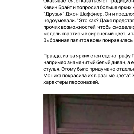
Оказывается, отказаться от традицион
Кевин Брайт и попросил больше ярких
"Друзья" Джон Шаффнер. Он и предлож
недоумевали: "Это как? Даже представ
прочих возможностей, чтобы смодели
модель квартиры в сиреневый цвет, и 
Выбранная палитра всем понравилась 
Правда, из-за ярких стен сценографу
например знаменитый белый диван, а е
стулья. Этому было придумано отдельн
Моника покрасила их в разные цвета"
характеры персонажей.