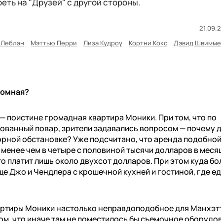
еть на "Друзей" с другой стороны.
21.09.2
 Леблан
Мэттью Перри
Лиза Кудроу
Кортни Кокс
Дэвид Швимм
ромная?
 поистине громадная квартира Моники. При том, что по
ованный повар, зрители задавались вопросом — почему 
орной обстановке? Уже подсчитано, что аренда подобно
менее чем в четыре с половиной тысячи долларов в месяц
то платит лишь около двухсот долларов. При этом куда бо
е Джо и Чендлера с крошечной кухней и гостиной, где е
артиры Моники настолько неправдоподобное для Манхэт
ом, что иначе там не поместилось бы съемочное оборудо