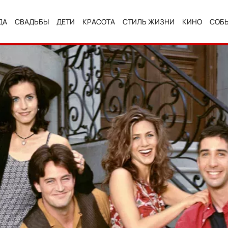
ДА
СВАДЬБЫ
ДЕТИ
КРАСОТА
СТИЛЬ ЖИЗНИ
КИНО
СОБ