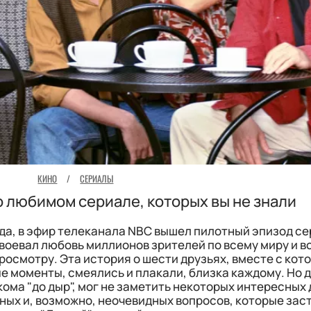
КИНО
/
СЕРИАЛЫ
 о любимом сериале, которых вы не знали
года, в эфир телеканала NBC вышел пилотный эпизод с
воевал любовь миллионов зрителей по всему миру и в
росмотру. Эта история о шести друзьях, вместе с ко
 моменты, смеялись и плакали, близка каждому. Но д
кома "до дыр", мог не заметить некоторых интересных
ных и, возможно, неочевидных вопросов, которые зас