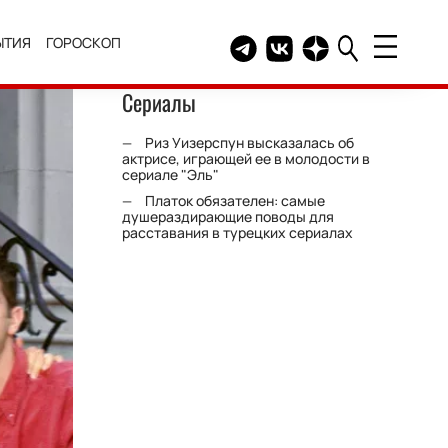
ЫТИЯ
ГОРОСКОП
Telegram канал HELLO
Группа HELLO Вконтакт
Канал HELLO в Дзе
Сериалы
Риз Уизерспун высказалась об
актрисе, играющей ее в молодости в
сериале "Эль"
Платок обязателен: самые
душераздирающие поводы для
расставания в турецких сериалах