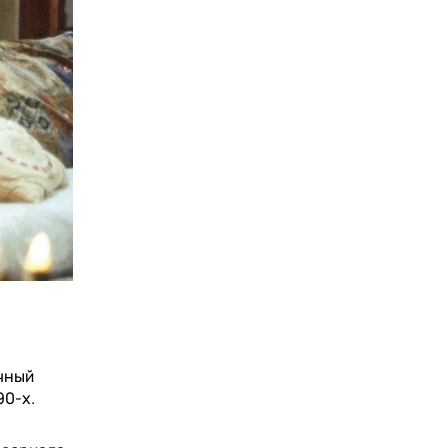
ычный
90-х.