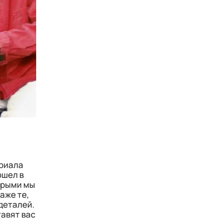
ериала
ошел в
торыми мы
аже те,
 деталей.
тавят вас