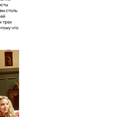
исты
ем столь
ней
х трех
отому что