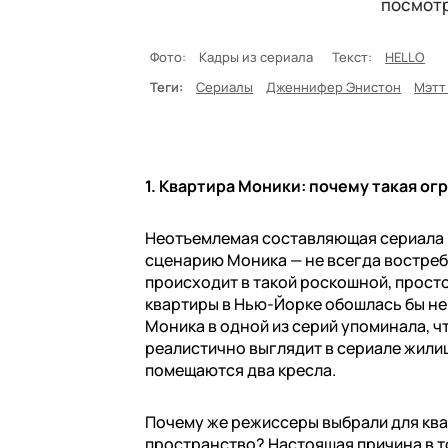
посмотр
Фото:
Кадры из сериала
Текст:
HELLO
Теги:
Сериалы
Дженнифер Энистон
Мэтт
1. Квартира Моники: почему такая ог
Неотъемлемая составляющая сериала —
сценарию Моника — не всегда востреб
происходит в такой роскошной, прост
квартиры в Нью-Йорке обошлась бы не 
Моника в одной из серий упоминала, ч
реалистично выглядит в сериале жилищ
помещаются два кресла.
Почему же режиссеры выбрали для кв
пространство? Настоящая причина в т