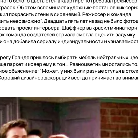
ного белого цвета стен в квартире потребовал режиссер
 красок. Об этом вспоминает художник-постановщик сери
ил покрасить стены в сиреневый. Режиссер и команда
ить невозможно". Двадцать пять лет назад не было фото
ровать проект интерьера. Шаффнер выкрасил миниатюр
так команда создателей сериала смогла оценить задумку.
и она добавила сериалу индивидуальности и узнаваемост
 Грегу Гранде пришлось выбирать мебель нейтральных цве
ще паркет и ковер ему в тон… Разноцветными остались т
ое объяснение: "Может, у них были разные стулья в стол
. Хороший дизайнер декораций всегда принимает во внима