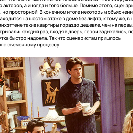
о актеров, а иногда и того больше. Помимо этого, сценар
, но просторной. В конечном итоге некоторым объяснени
аходится на шестом этаже в доме без лифта, к тому же, в 
анхэттене такие квартиры гораздо дешевле, чем на первы
грывали: каждый раз, входя в дверь, герои задыхались, п
утка быстро надоела. Так что сценаристам пришлось
аго съемочному процессу.