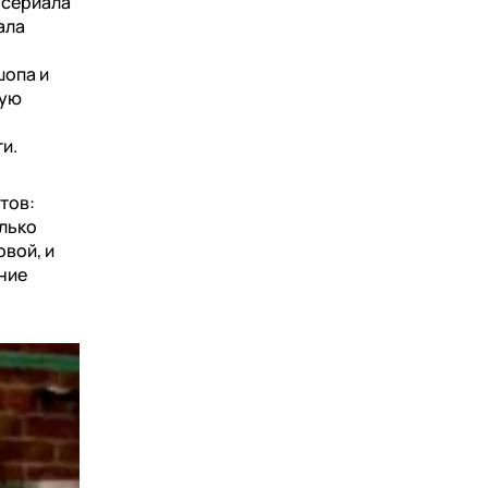
 сериала
ала
шопа и
ную
и.
тов:
олько
овой, и
ние