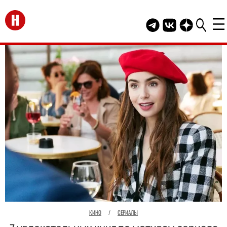
Перейти на главную
Telegram канал HEL
Группа HELLO В
Канал HELLO
КИНО
/
СЕРИАЛЫ