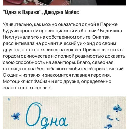
"Одна в Париже", Джоджо Мойес
Удивительно, как можно оказаться одной в Париже
будучи простой провинциалкой из Англии? Бедняжка
Нелл узнала это на собственном опыте. Она так
рассчитывала на романтический уик-энд со своим
другом, но тот не явился на вокзал. Пришлось ехать в
гордом одиночестве и с полной решимостью доказать
свою способность на авантюры. Благо, северная
столица полна бесшабашных любителей приключений.
С одним из таких и знакомится главная героиня.
Мотоциклист Фабиан и его друзья, определённо,
знают толк в веселье!