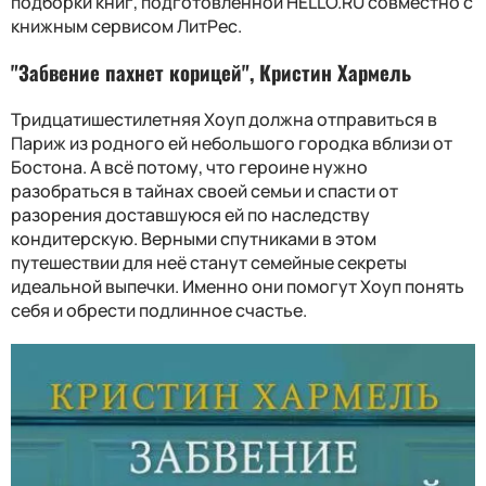
подборки книг, подготовленной HELLO.RU совместно с
книжным сервисом ЛитРес.
"Забвение пахнет корицей", Кристин Хармель
Тридцатишестилетняя Хоуп должна отправиться в
Париж из родного ей небольшого городка вблизи от
Бостона. А всё потому, что героине нужно
разобраться в тайнах своей семьи и спасти от
разорения доставшуюся ей по наследству
кондитерскую. Верными спутниками в этом
путешествии для неё станут семейные секреты
идеальной выпечки. Именно они помогут Хоуп понять
себя и обрести подлинное счастье.