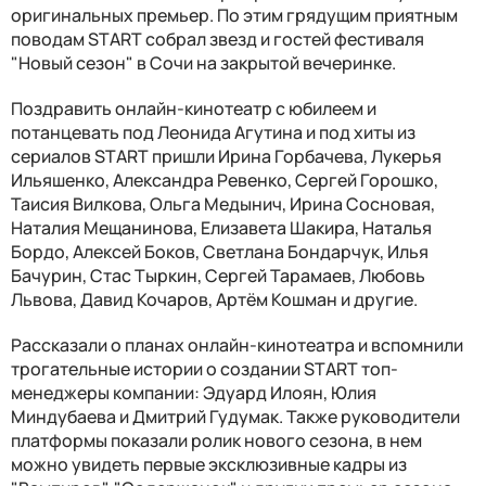
оригинальных премьер. По этим грядущим приятным
поводам START собрал звезд и гостей фестиваля
"Новый сезон" в Сочи на закрытой вечеринке.
Поздравить онлайн-кинотеатр с юбилеем и
потанцевать под Леонида Агутина и под хиты из
сериалов START пришли Ирина Горбачева, Лукерья
Ильяшенко, Александра Ревенко, Сергей Горошко,
Таисия Вилкова, Ольга Медынич, Ирина Сосновая,
Наталия Мещанинова, Елизавета Шакира, Наталья
Бордо, Алексей Боков, Светлана Бондарчук, Илья
Бачурин, Стас Тыркин, Сергей Тарамаев, Любовь
Львова, Давид Кочаров, Артём Кошман и другие.
Рассказали о планах онлайн-кинотеатра и вспомнили
трогательные истории о создании START топ-
менеджеры компании: Эдуард Илоян, Юлия
Миндубаева и Дмитрий Гудумак. Также руководители
платформы показали ролик нового сезона, в нем
можно увидеть первые эксклюзивные кадры из