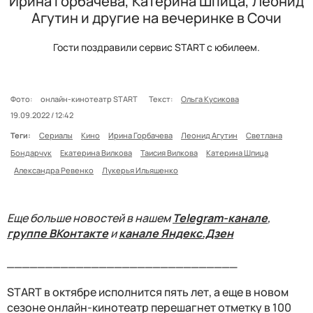
Ирина Горбачева, Катерина Шпица, Леонид
Агутин и другие на вечеринке в Сочи
Гости поздравили сервис START с юбилеем.
Фото:
онлайн-кинотеатр START
Текст:
Ольга Кусикова
19.09.2022 / 12:42
Теги:
Сериалы
Кино
Ирина Горбачева
Леонид Агутин
Светлана
Бондарчук
Екатерина Вилкова
Таисия Вилкова
Катерина Шпица
Александра Ревенко
Лукерья Ильяшенко
Еще больше новостей в нашем
Telegram-канале
,
группе ВКонтакте
и
канале Яндекс.Дзен
______________________________
START в октябре исполнится пять лет, а еще в новом
сезоне онлайн-кинотеатр перешагнет отметку в 100