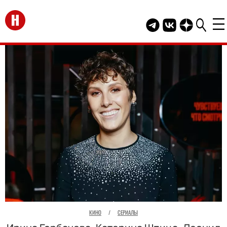
Перейти на главную
Telegram канал HEL
Группа HELLO В
Канал HELLO
КИНО
/
СЕРИАЛЫ