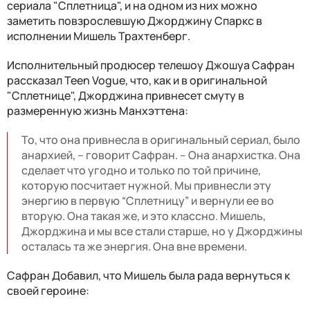
сериала "Сплетница", и на одном из них можно
заметить повзрослевшую Джорджину Спаркс в
исполнении Мишель Трахтенберг.
Исполнительный продюсер телешоу Джошуа Сафран
рассказал Teen Vogue, что, как и в оригинальной
"Сплетнице", Джорджина привнесет смуту в
размеренную жизнь Манхэттена:
То, что она привнесла в оригинальный сериал, было
анархией, – говорит Сафран. – Она анархистка. Она
сделает что угодно и только по той причине,
которую посчитает нужной. Мы привнесли эту
энергию в первую “Сплетницу” и вернули ее во
вторую. Она такая же, и это классно. Мишель,
Джорджина и мы все стали старше, но у Джорджины
осталась та же энергия. Она вне времени.
Сафран Добавил, что Мишель была рада вернуться к
своей героине: