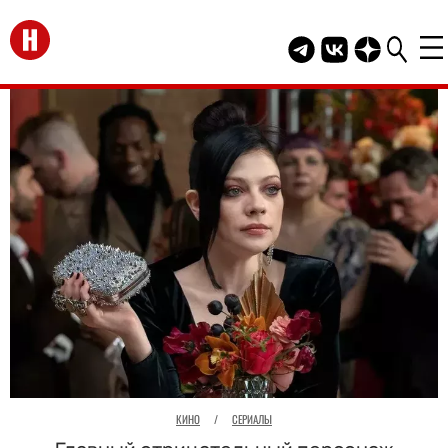
Перейти на главную
Telegram канал HEL
Группа HELLO В
Канал HELLO
КИНО
/
СЕРИАЛЫ