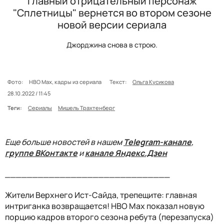
Главный отрицательный персонаж
"Сплетницы" вернется во втором сезоне
новой версии сериала
Джорджина снова в строю.
Фото:
HBO Max, кадры из сериала
Текст:
Ольга Кусикова
28.10.2022 / 11:45
Теги:
Сериалы
Мишель Трахтенберг
Еще больше новостей в нашем
Telegram-канале
,
группе ВКонтакте
и
канале Яндекс.Дзен
______________________________
Жители Верхнего Ист-Сайда, трепещите: главная
интриганка возвращается! HBO Max показал новую
порцию кадров второго сезона ребута (перезапуска)