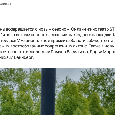
улисье
сны возвращается с новым сезоном. Онлайн-кинотеатр S
2” и показал нам первые эксклюзивные кадры с площадки. 
стоилась V Национальной премии в области веб-контента,
самых востребованных современных актрис. Также в новы
хся героев в исполнении Романа Васильева, Дарьи Моро
Михаил Вайнберг.