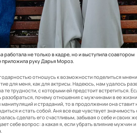
а работала не только в кадре, но и выступила соавтором
е приложила руку Дарья Мороз.
агодарностью отношусь к возможности поделиться мнени
ие для меня, как для актрисы. Надеюсь, нам удалось раз
а те трудности, с которыми ей предстоит встретиться. Ес
 разобраться, почему отношения с мужчинами в ее жизни
манипуляций и страданий, то в продолжении она ставит 
диться и стать собой. Аня все еще чувствует значимость
алась сделать его счастливым, забывая о себе и своих ж
ает себе вопрос: а какая я, если убрать влияние мужчин и
.