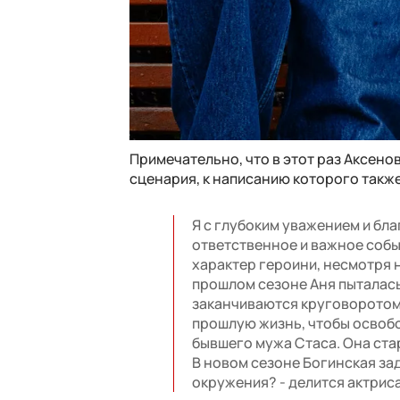
Примечательно, что в этот раз Аксенов
сценария, к написанию которого такж
Я с глубоким уважением и бл
ответственное и важное событ
характер героини, несмотря н
прошлом сезоне Аня пыталась
заканчиваются круговоротом 
прошлую жизнь, чтобы освобо
бывшего мужа Стаса. Она стар
В новом сезоне Богинская зад
окружения? - делится актриса