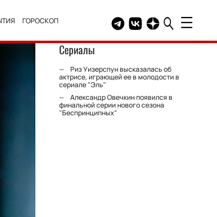
ЫТИЯ
ГОРОСКОП
Telegram канал HELLO
Группа HELLO Вконтакт
Канал HELLO в Дзе
Сериалы
Риз Уизерспун высказалась об
актрисе, играющей ее в молодости в
сериале "Эль"
Александр Овечкин появился в
финальной серии нового сезона
"Беспринципных"