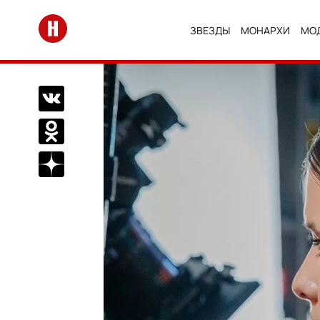
Перейти на главную
ЗВЕЗДЫ
МОНАРХИ
МО
Поделиться Вконтакте
Поделиться в Одноклассниках
Подписаться на нас в Дзен