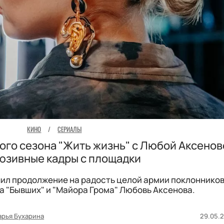
КИНО
/
СЕРИАЛЫ
ого сезона "Жить жизнь" с Любой Аксенов
юзивные кадры с площадки
л продолжение на радость целой армии поклонников.
да "Бывших" и "Майора Грома" Любовь Аксенова.
арья Бухарина
29.05.2