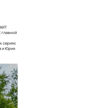
TART
К главной
х сериях
з и Юрия