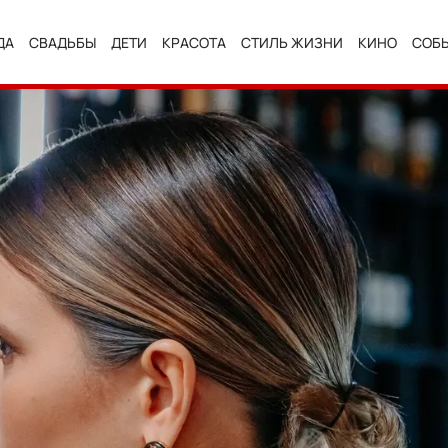
ДА
СВАДЬБЫ
ДЕТИ
КРАСОТА
СТИЛЬ ЖИЗНИ
КИНО
СОБ