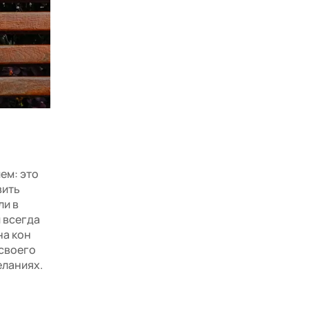
ем: это
вить
ли в
 всегда
на кон
 своего
еланиях.