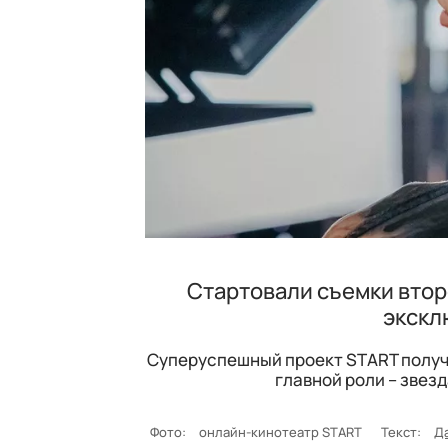
Стартовали съемки втор
экскл
Суперуспешный проект START получи
главной роли – звез
Фото:
онлайн-кинотеатр START
Текст:
Д