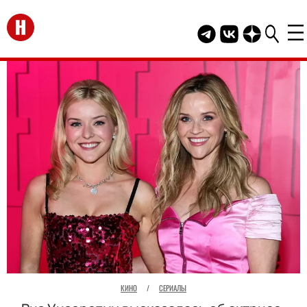
Перейти на главную
Telegram канал HEL
Группа HELLO В
Канал HELLO
КИНО
/
СЕРИАЛЫ