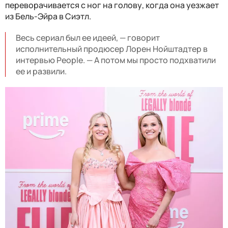
переворачивается с ног на голову, когда она уезжает
из Бель-Эйра в Сиэтл.
Весь сериал был ее идеей, — говорит
исполнительный продюсер Лорен Нойштадтер в
интервью People. — А потом мы просто подхватили
ее и развили.