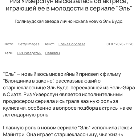
Риз Уизерспун высказалась об актрисе,
играющей ее в молодости в сериале "Эль"
Голливудская звезда лично искала новую Эль Вудс.
Фото:
Getty Images
Текст:
Елена Соболева
01.07.2026 / 11:20
Теги:
Риз Уизерспун
Сериалы
“Эль” — новый восьмисерийный приквел к фильму
“Блондинка в законе”, рассказывающий о
старшекласснице Эль Вудс, переехавшей из Бель-Эйра
в Сиэтл. Риз Уизерспун является исполнительным
продюсером сериала и сыграла важную роль за
кулисами, особенно в вопросе подбора актрисы на ее
легендарную роль.
Главную роль в новом сериале “Эль” исполнила Лекси
Майнтри. Она играет старшеклассницу, чья жизнь