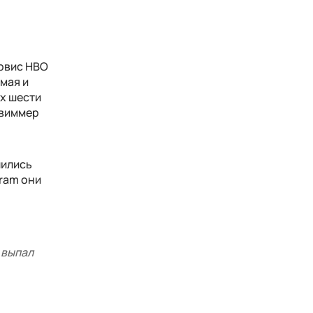
ервис HBO
мая и
ех шести
Швиммер
ились
gram они
е выпал