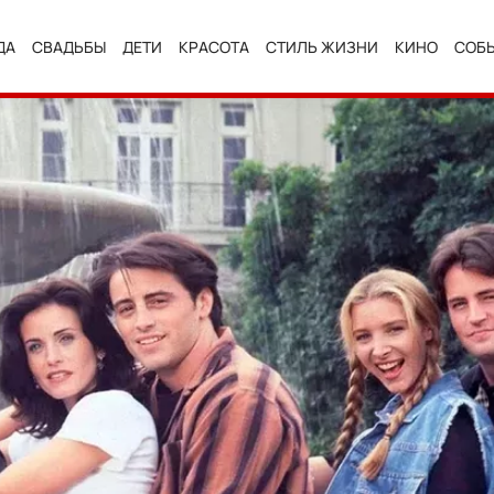
ДА
СВАДЬБЫ
ДЕТИ
КРАСОТА
СТИЛЬ ЖИЗНИ
КИНО
СОБ