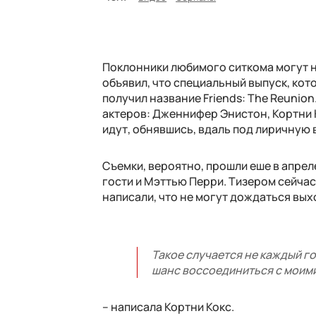
Поклонники любимого ситкома могут н
объявил, что специальный выпуск, кот
получил название Friends: The Reunion
актеров: Дженнифер Энистон, Кортни 
идут, обнявшись, вдаль под лиричную
Съемки, вероятно, прошли еше в апрел
гости и Мэттью Перри. Тизером сейчас
написали, что не могут дождаться вых
Такое случается не каждый год
шанс воссоединиться с моими 
– написала Кортни Кокс.