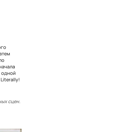
ого
затем
ло
 начала
а одной
iterally!
ных сцен.