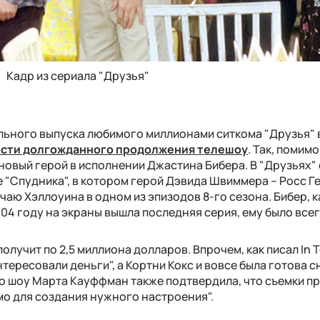
Кадр из сериала "Друзья"
льного выпуска любимого миллионами ситкома "Друзья" 
сти долгожданного продолжения телешоу
. Так, помимо
новый герой в исполнении Джастина Бибера. В "Друзьях"
 "Спудника", в котором герой Дэвида Швиммера – Росс Г
аю Хэллоуина в одном из эпизодов 8-го сезона. Бибер, к
004 году на экраны вышла последняя серия, ему было всего
получит по 2,5 миллиона долларов. Впрочем, как писал In 
нтересовали деньги", а Кортни Кокс и вовсе была готова 
го шоу Марта Кауффман также подтвердила, что съемки п
мо для создания нужного настроения".