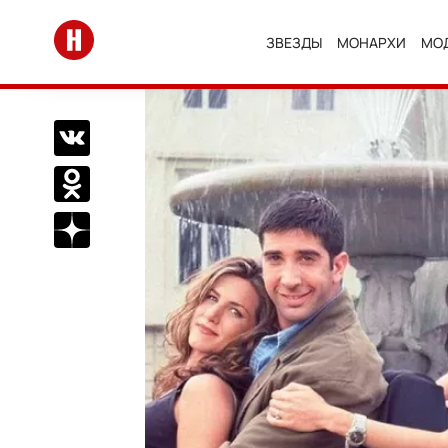
Перейти на главную
ЗВЕЗДЫ
МОНАРХИ
МО
Поделиться Вконтакте
Поделиться в Одноклассниках
Подписаться на нас в Дзен