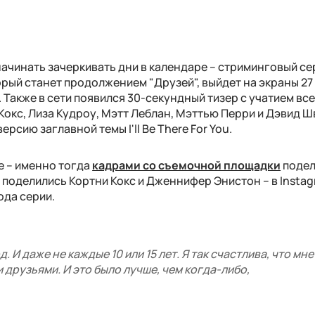
ачинать зачеркивать дни в календаре – стриминговый с
орый станет продолжением "Друзей", выйдет на экраны 27 
. Также в сети появился 30-секундный тизер с учатием вс
Кокс, Лиза Кудроу, Мэтт Леблан, Мэттью Перри и Дэвид 
 версию заглавной темы
I'll Be There For You.
е – именно тогда
кадрами со съемочной площадки
подел
 поделились Кортни Кокс и Дженнифер Энистон – в Insta
ода серии.
. И даже не каждые 10 или 15 лет. Я так счастлива, что мн
друзьями. И это было лучше, чем когда-либо,