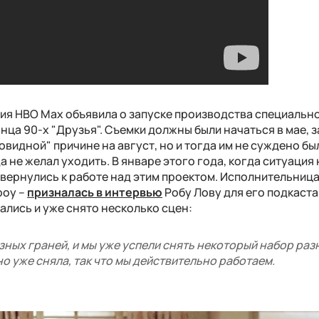
ия HBO Max объявила о запуске производства специальн
ца 90-х "Друзья". Съемки должны были начаться в мае, 
овидной" причине на август, но и тогда им не суждено бы
а не желал уходить. В январе этого года, когда ситуация
вернулись к работе над этим проектом. Исполнительниц
роу –
призналась в интервью
Робу Лову для его подкаста L
ались и уже снято несколько сцен:
зных граней, и мы уже успели снять некоторый набор раз
о уже сняла, так что мы действительно работаем.