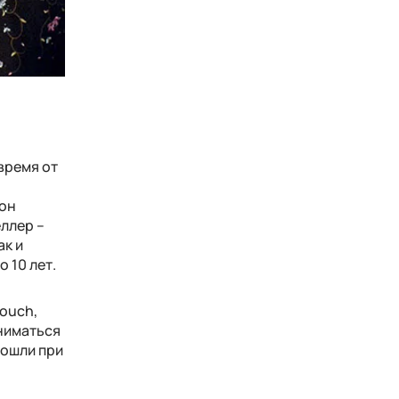
время от
 он
еллер –
ак и
 10 лет.
Touch,
сниматься
рошли при