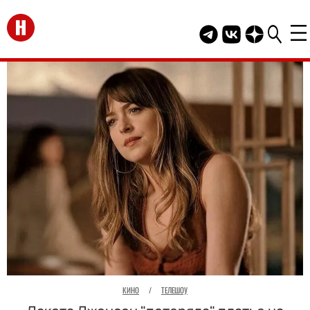
Перейти на главную
Telegram канал HEL
Группа HELLO В
Канал HELLO
КИНО
/
ТЕЛЕШОУ