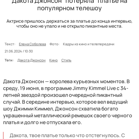
Дакота Джонсон "потеряла" платье на
популярном телешоу
Актрисе пришлось держаться за платье до конца интервью,
чтобы оно не упало и не открыло пикантные места.
Текст:
Елена Соболева
Фото:
Кадры из кино и телепередачи
21.06.2024 / 10:30
Теги:
Дакота Джонсон
Кино
Стиль
Дакота Джонсон — королева курьезных моментов. В
среду, 19 июня, в программе Jimmy Kimmel Live с 34-
летней звездой произошел очередной пикантный
случай. В середине интервью, которое вел ведущий
шоу Джимми Киммел, Джонсон схватила богато
украшенный металлический ремешок своего черного
платья и долго не отпускала его.
Дакота, твое платье только что отстегнулось. С