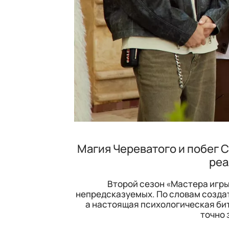
Магия Череватого и побег 
реа
Второй сезон «Мастера игры
непредсказуемых. По словам создат
а настоящая психологическая би
точно 