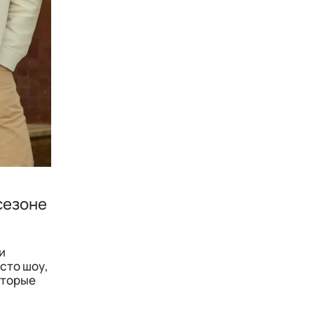
сезоне
и
сто шоу,
оторые