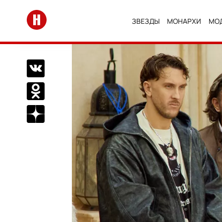
Перейти на главную
ЗВЕЗДЫ
МОНАРХИ
МО
Поделиться Вконтакте
Поделиться в Одноклассниках
Подписаться на нас в Дзен