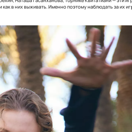
ехин, Наташа Гасанханова, Торнике Квитатиани — эти иг
и как в них выживать. Именно поэтому наблюдать за их и