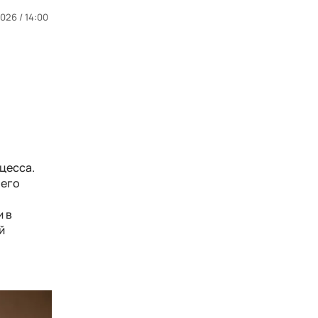
026 / 14:00
цесса.
 его
и в
й
о