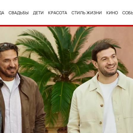
ДА
СВАДЬБЫ
ДЕТИ
КРАСОТА
СТИЛЬ ЖИЗНИ
КИНО
СОБ