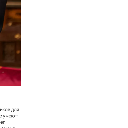
иков для
е умеют:
лег