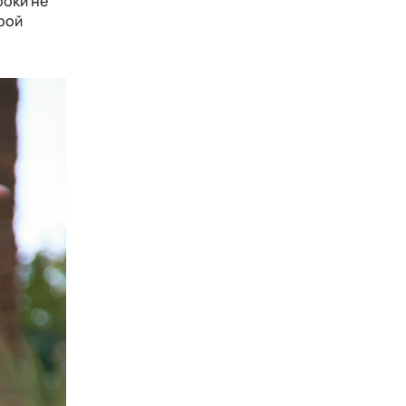
роки не
грой