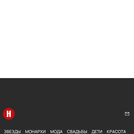
Перейти на главную
Нап
ЗВЕЗДЫ
МОНАРХИ
МОДА
СВАДЬБЫ
ДЕТИ
КРАСОТА