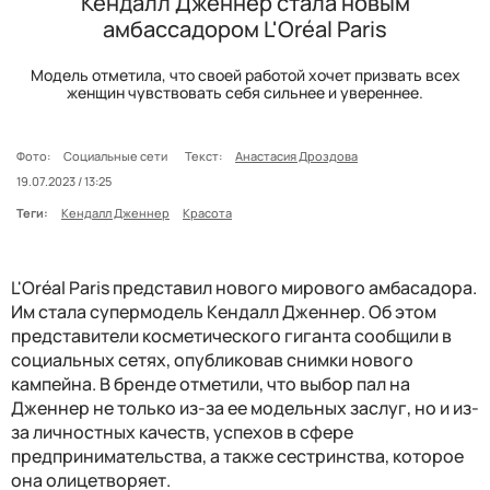
Кендалл Дженнер стала новым
амбассадором L'Oréal Paris
Модель отметила, что своей работой хочет призвать всех
женщин чувствовать себя сильнее и увереннее.
Фото:
Социальные сети
Текст:
Анастасия Дроздова
19.07.2023 / 13:25
Теги:
Кендалл Дженнер
Красота
L'Oréal Paris представил нового мирового амбасадора.
Им стала супермодель Кендалл Дженнер. Об этом
представители косметического гиганта сообщили в
социальных сетях, опубликовав снимки нового
кампейна. В бренде отметили, что выбор пал на
Дженнер не только из-за ее модельных заслуг, но и из-
за личностных качеств, успехов в сфере
предпринимательства, а также сестринства, которое
она олицетворяет.