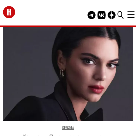
Перейти на главную
Telegram канал HEL
Группа HELLO В
Канал HELLO
КРАСОТА