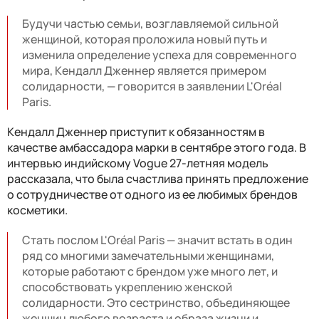
Будучи частью семьи, возглавляемой сильной
женщиной, которая проложила новый путь и
изменила определение успеха для современного
мира, Кендалл Дженнер является примером
солидарности, — говорится в заявлении L'Oréal
Paris.
Кендалл Дженнер приступит к обязанностям в
качестве амбассадора марки в сентябре этого года. В
интервью индийскому Vogue 27-летняя модель
рассказала, что была счастлива принять предложение
о сотрудничестве от одного из ее любимых брендов
косметики.
Стать послом L'Oréal Paris — значит встать в один
ряд со многими замечательными женщинами,
которые работают с брендом уже много лет, и
способствовать укреплению женской
солидарности. Это сестринство, объединяющее
женщин любого возраста и образа жизни и