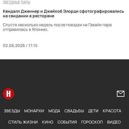
ЗВЕЗДНЫЕ ПАРЫ
Кендалл Дженнер и Джейкоб Элорди сфотографировались
на свидании в ресторане
Спустя несколько недель после поездки на Гавайи пара
отправилась в Японию.
02.06.2026 / 17:15
Перейти на главную
Напи
ЗВЕЗДЫ
МОНАРХИ
МОДА
СВАДЬБЫ
ДЕТИ
КРАСОТА
СТИЛЬ ЖИЗНИ
КИНО
СОБЫТИЯ
ГОРОСКОП
ВИДЕО