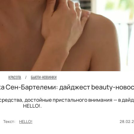
КРАСОТА
/
БЬЮТИ-НОВИНКИ
жа Сен-Бартелеми: дайджест beauty-ново
 средства, достойные пристального внимания — в дай
HELLO!.
Текст:
HELLO!
28.02.2