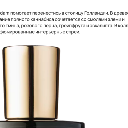
am помогает перенестись в столицу Голландии. В древе
ание пряного каннабиса сочетается со смолами элеми и
о тмина, розового перца, грейпфрута и эвкалипта. В кол
рфюмированные интерьерные спреи.