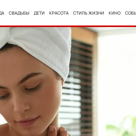
ДА
СВАДЬБЫ
ДЕТИ
КРАСОТА
СТИЛЬ ЖИЗНИ
КИНО
СОБ