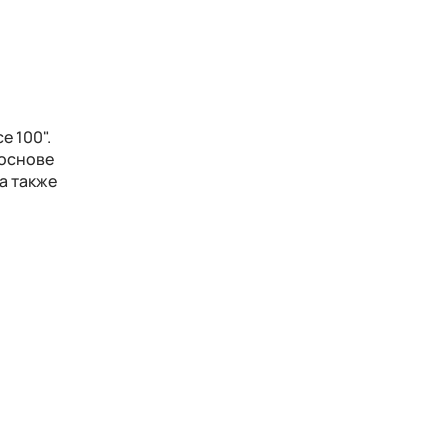
е 100".
 основе
а также