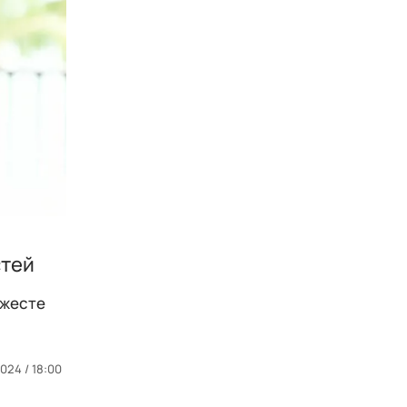
стей
джесте
024 / 18:00