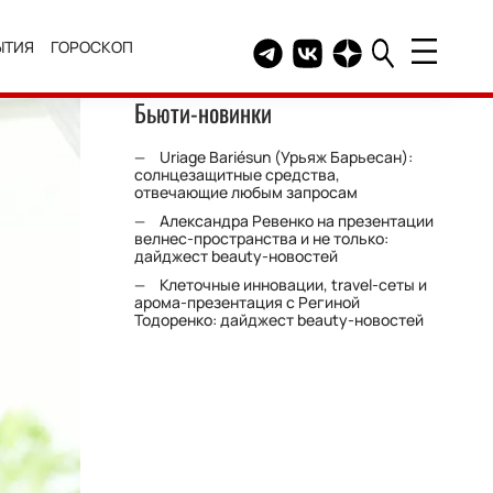
ЫТИЯ
ГОРОСКОП
Telegram канал HELLO
Группа HELLO Вконтакт
Канал HELLO в Дзе
Бьюти-новинки
Uriage Bariésun (Урьяж Барьесан):
солнцезащитные средства,
отвечающие любым запросам
Александра Ревенко на презентации
велнес-пространства и не только:
дайджест beauty-новостей
Клеточные инновации, travel-сеты и
арома-презентация с Региной
Тодоренко: дайджест beauty-новостей