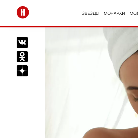
Перейти на главную
ЗВЕЗДЫ
МОНАРХИ
МО
Поделиться Вконтакте
Поделиться в Одноклассниках
Подписаться на нас в Дзен