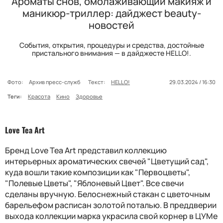
Ароматы снов, омолаживающий макияж и
маникюр-триллер: дайджест beauty-
новостей
События, открытия, процедуры и средства, достойные
пристального внимания — в дайджесте HELLO!.
Фото:
Архив пресс-служб
Текст:
HELLO!
29.03.2024 / 16:30
Теги:
Красота
Кино
Здоровье
Love Tea Art
Бренд Love Tea Art представил коллекцию
интерьерных ароматических свечей "Цветущий сад",
куда вошли такие композиции как "Первоцветы",
"Полевые Цветы", "Яблоневый Цвет". Все свечи
сделаны вручную. Белоснежный стакан с цветочным
барельефом расписан золотой поталью. В преддверии
выхода коллекции марка украсила свой корнер в ЦУМе