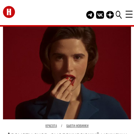
Перейти на главную
Telegram канал HEL
Группа HELLO В
Канал HELLO
КРАСОТА
/
БЬЮТИ-НОВИНКИ