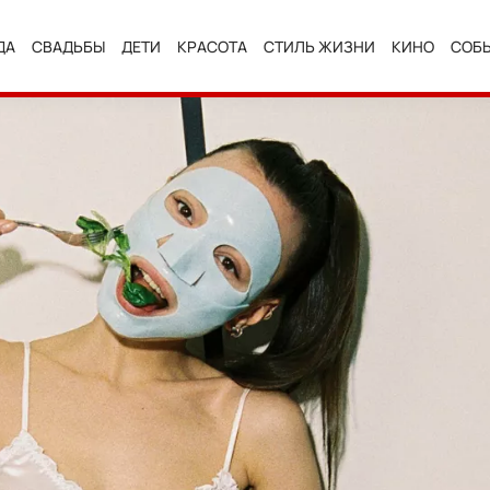
ДА
СВАДЬБЫ
ДЕТИ
КРАСОТА
СТИЛЬ ЖИЗНИ
КИНО
СОБ