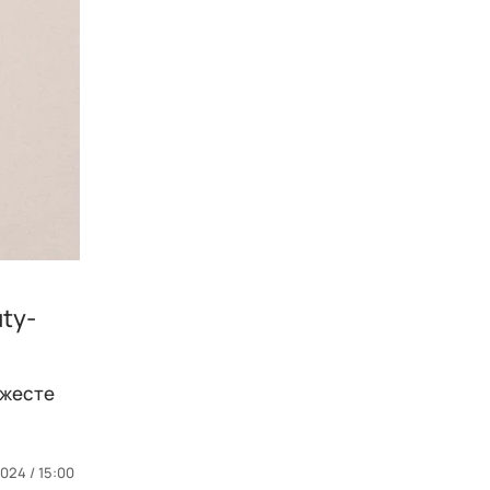
ty-
джесте
024 / 15:00