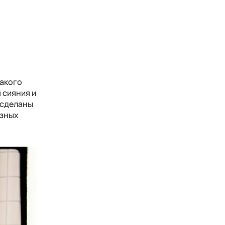
такого
 сияния и
 сделаны
езных