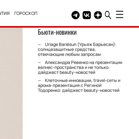
ЫТИЯ
ГОРОСКОП
Telegram канал HELLO
Группа HELLO Вконтакт
Канал HELLO в Дзе
Бьюти-новинки
Uriage Bariésun (Урьяж Барьесан):
солнцезащитные средства,
отвечающие любым запросам
Александра Ревенко на презентации
велнес-пространства и не только:
дайджест beauty-новостей
Клеточные инновации, travel-сеты и
арома-презентация с Региной
Тодоренко: дайджест beauty-новостей