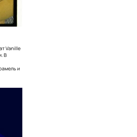
т Vanille
. В
арамель и