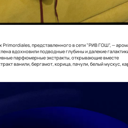
Primordiales, представленного в сети "РИВ ГОШ", — арома
улена вдохновили подводные глубины и далекие галактики
ивные парфюмерные экстракты, открывающие вместе
стракт ванили, бергамот, корица, пачули, белый мускус, к