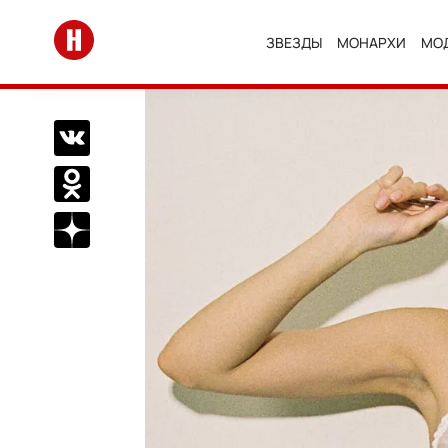
Перейти на главную
ЗВЕЗДЫ
МОНАРХИ
МО
Поделиться Вконтакте
Поделиться в Одноклассниках
Подписаться на нас в Дзен