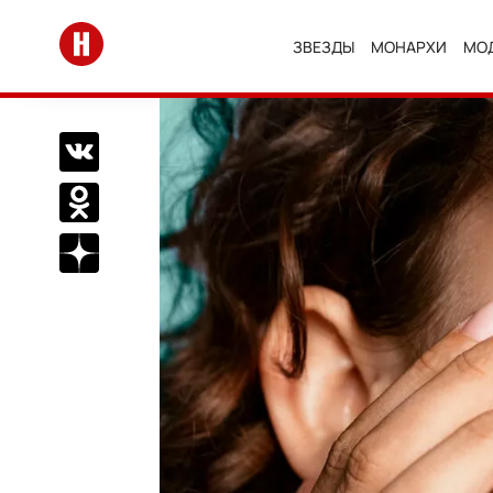
Перейти на главную
ЗВЕЗДЫ
МОНАРХИ
МО
Поделиться Вконтакте
Поделиться в Одноклассниках
Подписаться на нас в Дзен