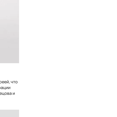
реей, что
рации
ецова и