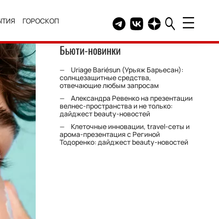
ЫТИЯ
ГОРОСКОП
Telegram канал HELLO
Группа HELLO Вконтакт
Канал HELLO в Дзе
Бьюти-новинки
Uriage Bariésun (Урьяж Барьесан):
солнцезащитные средства,
отвечающие любым запросам
Александра Ревенко на презентации
велнес-пространства и не только:
дайджест beauty-новостей
Клеточные инновации, travel-сеты и
арома-презентация с Региной
Тодоренко: дайджест beauty-новостей