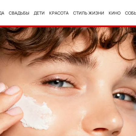
ДА
СВАДЬБЫ
ДЕТИ
КРАСОТА
СТИЛЬ ЖИЗНИ
КИНО
СОБ