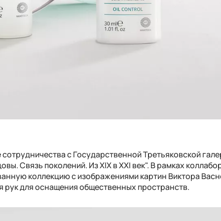
е сотрудничества с Государственной Третьяковской гале
вы. Связь поколений. Из XIX в XXI век". В рамках коллабо
ованную коллекцию с изображениями картин Виктора Васн
я рук для оснащения общественных пространств.