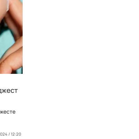
джест
джесте
024 / 12:20