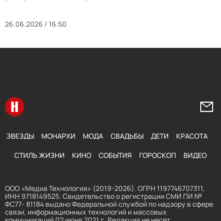
26.06.2026 / 16:50
Перейти на главную
Напи
ЗВЕЗДЫ
МОНАРХИ
МОДА
СВАДЬБЫ
ДЕТИ
КРАСОТА
СТИЛЬ ЖИЗНИ
КИНО
СОБЫТИЯ
ГОРОСКОП
ВИДЕО
ООО «Медиа Технология» (2019-2026). ОГРН 1197746707311,
ИНН 9718149525. Свидетельство о регистрации СМИ ПИ №
ФС77- 81184 выдано Федеральной службой по надзору в сфере
связи, информационных технологий и массовых
коммуникаций 02 июня 2021 г. Редакция не несет