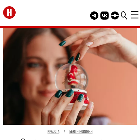
Перейти на главную
Telegram канал HEL
Группа HELLO В
Канал HELLO
КРАСОТА
/
БЬЮТИ-НОВИНКИ