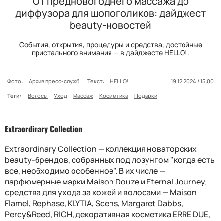
От предновогоднего массажа до
диффузора для шопоголиков: дайджест
beauty-новостей
События, открытия, процедуры и средства, достойные
пристального внимания — в дайджесте HELLO!.
Фото:
Архив пресс-служб
Текст:
HELLO!
19.12.2024 / 15:00
Теги:
Волосы
Уход
Массаж
Косметика
Подарки
Extraordinary Collection
Extraordinary Collection — коллекция новаторских
beauty-брендов, собранных под лозунгом "когда есть
все, необходимо особенное". В их числе —
парфюмерные марки Maison Douze и Eternal Journey,
средства для ухода за кожей и волосами — Maison
Flamel, Rephase, KLYTIA, Scens, Margaret Dabbs,
Percy&Reed, RICH, декоративная косметика ERRE DUE,