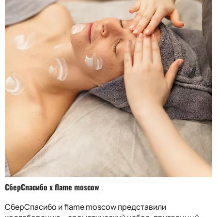
СберСпасибо x flame moscow
СберСпасибо и flame moscow представили