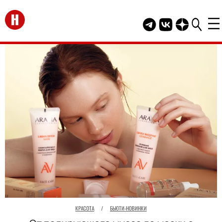
Перейти на главную
Telegram канал HEL
Группа HELLO В
Канал HELLO
КРАСОТА
/
БЬЮТИ-НОВИНКИ