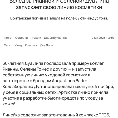
Вслед за Рианной и Селеной: Дуа Липа
запускает свою линию косметики
Британская поп-дива зашла на поле бьюти-индустрии.
Фото:
Соцсети
Текст:
Дарья Бухарина
05.11.2025 / 12:30
Теги:
Уход
Красота
Дуа Липа
30-летняя Дуа Липа последовала примеру коллег
Рианны, Селены Гомес и других — и запустила
собственную линию уходовой косметики в
партнерстве с брендом Augustinus Bader.
Коллаборацию Дуа анонсировала накануне, 4 ноября,
у себя в социальных сетях. Артистка лично приняла
участие в разработке бьюти-средств по уходу за
кожей.
Линейка содержит запатентованный комплекс TFC5,