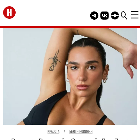
Перейти на главную
Telegram канал HEL
Группа HELLO В
Канал HELLO
КРАСОТА
/
БЬЮТИ-НОВИНКИ