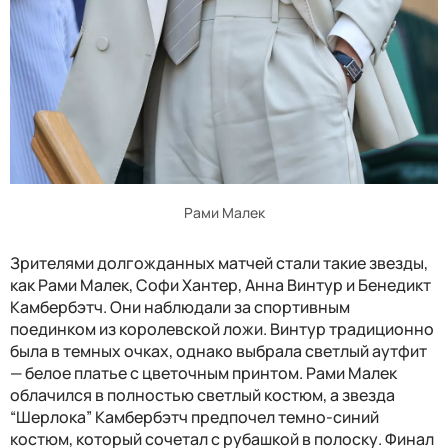
Рами Малек
Зрителями долгожданных матчей стали такие звезды,
как Рами Малек, Софи Хантер, Анна Винтур и Бенедикт
Камбербэтч. Они наблюдали за спортивным
поединком из королевской ложи. Винтур традиционно
была в темных очках, однако выбрала светлый аутфит
— белое платье с цветочным принтом. Рами Малек
облачился в полностью светлый костюм, а звезда
“Шерлока” Камбербэтч предпочел темно-синий
костюм, который сочетал с рубашкой в полоску. Финал