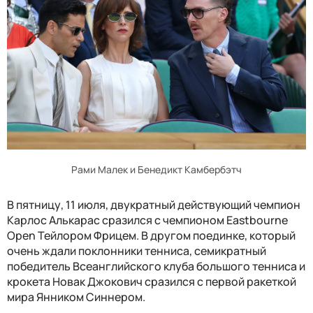
Рами Малек и Бенедикт Камбербэтч
В пятницу, 11 июля, двукратный действующий чемпион
Карлос Алькарас сразился с чемпионом Eastbourne
Open Тейлором Фрицем. В другом поединке, который
очень ждали поклонники тенниса, семикратный
победитель Всеанглийского клуба большого тенниса и
крокета Новак Джокович сразился с первой ракеткой
мира Янником Синнером.