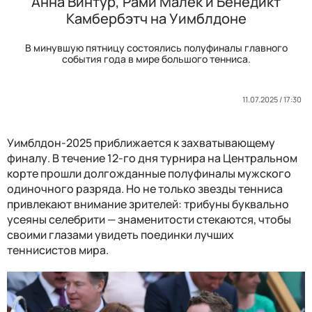
Анна Винтур, Рами Малек и Бенедикт
Камбербэтч на Уимблдоне
В минувшую пятницу состоялись полуфиналы главного
события года в мире большого тенниса.
11.07.2025 / 17:30
Уимблдон-2025 приближается к захватывающему
финалу. В течение 12-го дня турнира на Центральном
корте прошли долгожданные полуфиналы мужского
одиночного разряда. Но не только звезды тенниса
привлекают внимание зрителей: трибуны буквально
усеяны селебрити — знаменитости стекаются, чтобы
своими глазами увидеть поединки лучших
теннисистов мира.