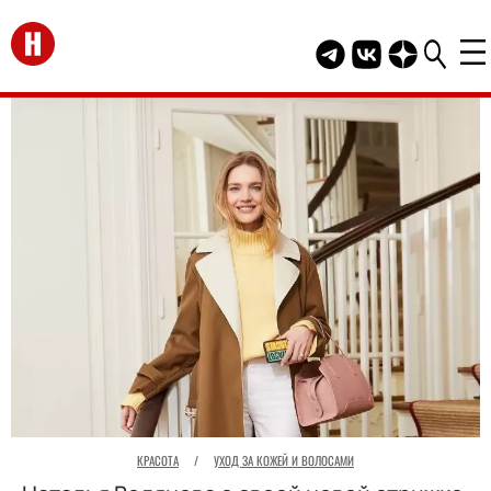
Перейти на главную
Telegram канал HEL
Группа HELLO В
Канал HELLO
КРАСОТА
/
УХОД ЗА КОЖЕЙ И ВОЛОСАМИ