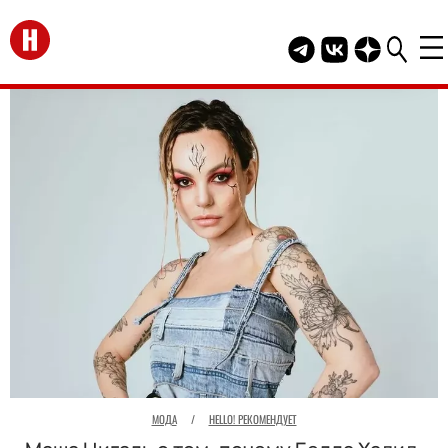
Перейти на главную
Telegram канал HEL
Группа HELLO В
Канал HELLO
МОДА
/
HELLO! РЕКОМЕНДУЕТ