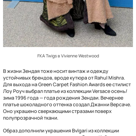
FKA Twigs в Vivienne Westwood
В жизни Зендая тоже носит винтаж и одежду
устойчивых брендов, вроде кутюра от Rahul Mishra.
Для выхода на Green Carpet Fashion Awards ее стилист
Лоу Роуч выбрал платье из коллекции Versace осень/
зима 1996 года — года рождения Зендаи. Вечернее
платье шоколадного оттенка создал Джанни Версаче.
Оно украшено сверкающими стразами поверх
полупрозрачной ткани.
Образ дополнили украшения Bvlgari из коллекции