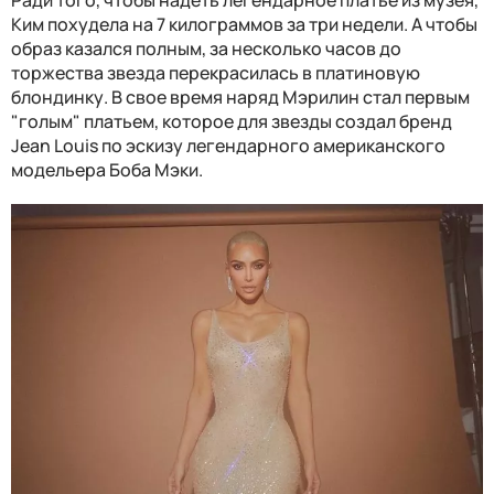
Ради того, чтобы надеть легендарное платье из музея,
Ким похудела на 7 килограммов за три недели. А чтобы
образ казался полным, за несколько часов до
торжества звезда перекрасилась в платиновую
блондинку. В свое время наряд Мэрилин стал первым
"голым" платьем, которое для звезды создал бренд
Jean Louis по эскизу легендарного американского
модельера Боба Мэки.