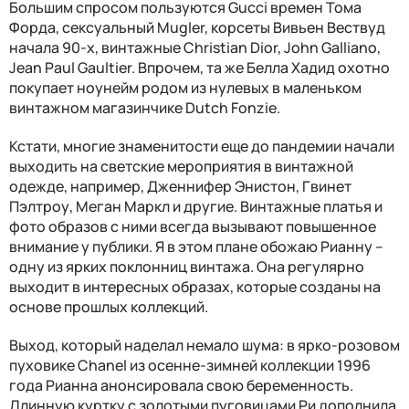
Большим спросом пользуются Gucci времен Тома
Форда, сексуальный Mugler, корсеты Вивьен Вествуд
начала 90-х, винтажные Christian Dior, John Galliano,
Jean Paul Gaultier. Впрочем, та же Белла Хадид охотно
покупает ноунейм родом из нулевых в маленьком
винтажном магазинчике Dutch Fonzie.
Кстати, многие знаменитости еще до пандемии начали
выходить на светские мероприятия в винтажной
одежде, например, Дженнифер Энистон, Гвинет
Пэлтроу, Меган Маркл и другие. Винтажные платья и
фото образов с ними всегда вызывают повышенное
внимание у публики. Я в этом плане обожаю Рианну –
одну из ярких поклонниц винтажа. Она регулярно
выходит в интересных образах, которые созданы на
основе прошлых коллекций.
Выход, который наделал немало шума: в ярко-розовом
пуховике Chanel из осенне-зимней коллекции 1996
года Рианна анонсировала свою беременность.
Длинную куртку с золотыми пуговицами Ри дополнила