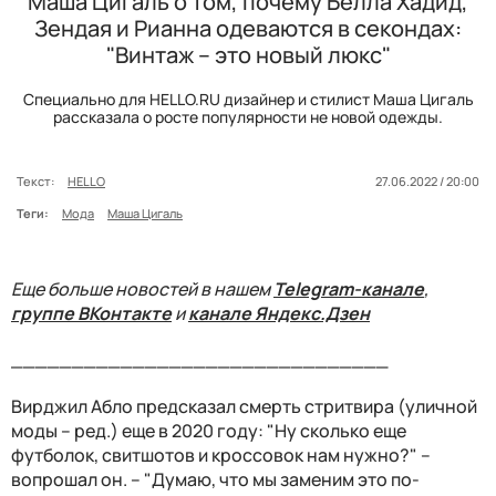
Маша Цигаль о том, почему Белла Хадид,
Зендая и Рианна одеваются в секондах:
"Винтаж – это новый люкс"
Специально для HELLO.RU дизайнер и стилист Маша Цигаль
рассказала о росте популярности не новой одежды.
Текст:
HELLO
27.06.2022 / 20:00
Теги:
Мода
Маша Цигаль
Еще больше новостей в нашем
Telegram-канале
,
группе ВКонтакте
и
канале Яндекс.Дзен
_______________________________
Вирджил Абло предсказал смерть стритвира (уличной
моды – ред.) еще в 2020 году: "Ну сколько еще
футболок, свитшотов и кроссовок нам нужно?" –
вопрошал он. – "Думаю, что мы заменим это по-