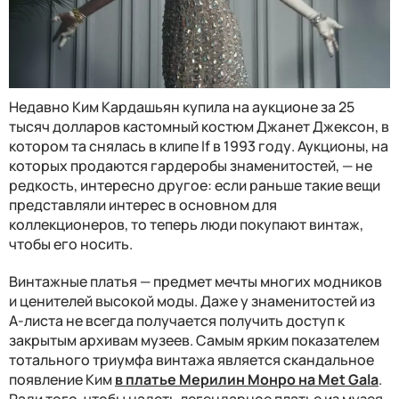
Недавно Ким Кардашьян купила на аукционе за 25
тысяч долларов кастомный костюм Джанет Джексон, в
котором та снялась в клипе If в 1993 году. Аукционы, на
которых продаются гардеробы знаменитостей, — не
редкость, интересно другое: если раньше такие вещи
представляли интерес в основном для
коллекционеров, то теперь люди покупают винтаж,
чтобы его носить.
Винтажные платья — предмет мечты многих модников
и ценителей высокой моды. Даже у знаменитостей из
А-листа не всегда получается получить доступ к
закрытым архивам музеев. Самым ярким показателем
тотального триумфа винтажа является скандальное
появление Ким
в платье Мерилин Монро на Met Gala
.