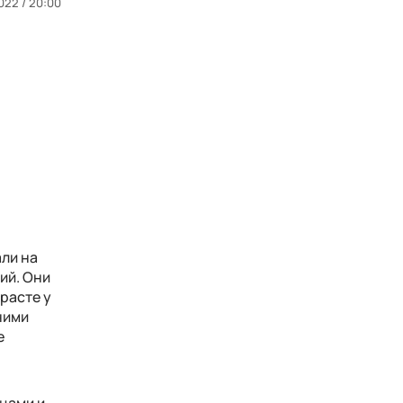
022 / 20:00
али на
ий. Они
расте у
ними
е
цами и