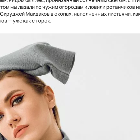
том мы лазали по чужим огородам и ловили ротанчиков н
 Скруджей Макдаков в окопах, наполненных листьями, ка
ов — уже как с горок.