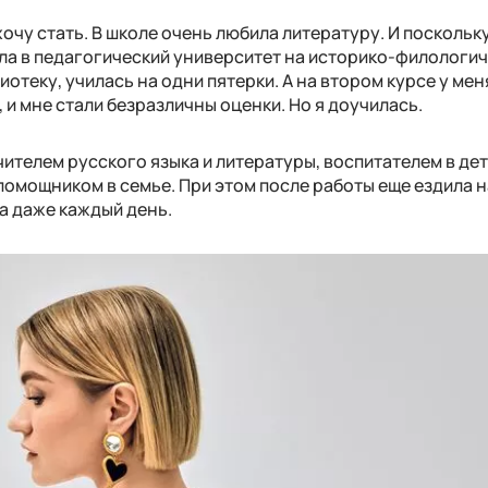
 хочу стать. В школе очень любила литературу. И поскольку
ла в педагогический университет на историко-филологи
иотеку, училась на одни пятерки. А на втором курсе у мен
 и мне стали безразличны оценки. Но я доучилась.
чителем русского языка и литературы, воспитателем в де
помощником в семье. При этом после работы еще ездила н
да даже каждый день.