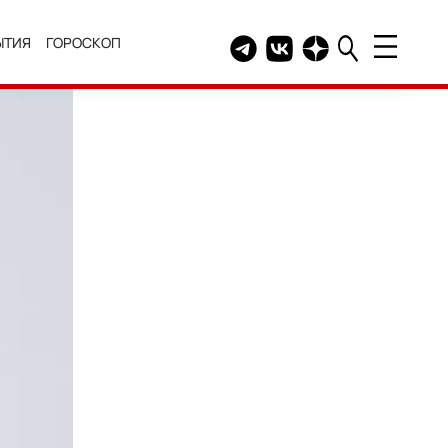
ЫТИЯ
ГОРОСКОП
Telegram канал HELLO
Группа HELLO Вконтакт
Канал HELLO в Дзе