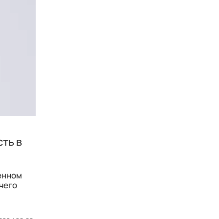
сть в
венном
 чего