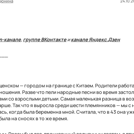
дюнина
24.10.2
m-канале
,
группе ВКонтакте
и
канале Яндекс.Дзен
___
щенском — городом на границе с Китаем. Родители работ
тношения. Разве что пели народные песни во время застол
цами со взрослыми детьми. Самая маленькая разница в воз
тарше. Так что я выросла среди шести племянников — мы с 
сь, когда была беременна мной. Считала, что в 43 она уж
была на сносях в то же время.
м. Рядом был лес, пронизанный солнечным светом, с пти