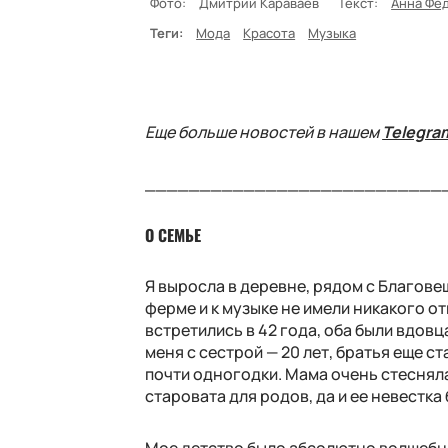
Фото:
Дмитрий Караваев
Текст:
Анна Фе
Теги:
Мода
Красота
Музыка
Еще больше новостей в нашем
Telegra
___________________________
О СЕМЬЕ
Я выросла в деревне, рядом с Благове
ферме и к музыке не имели никакого о
встретились в 42 года, оба были вдов
меня с сестрой — 20 лет, братья еще с
почти одногодки. Мама очень стесняла
старовата для родов, да и ее невестка 
Мое детство было абсолютно волшебны