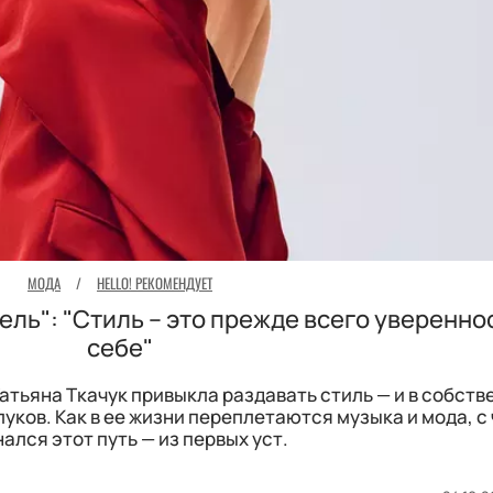
МОДА
/
HELLO! РЕКОМЕНДУЕТ
ель": "Стиль – это прежде всего уверенно
себе"
атьяна Ткачук привыкла раздавать стиль — и в собст
луков. Как в ее жизни переплетаются музыка и мода, с
ался этот путь — из первых уст.