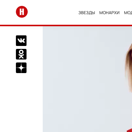
Перейти на главную
ЗВЕЗДЫ
МОНАРХИ
МО
Поделиться Вконтакте
Поделиться в Одноклассниках
Подписаться на нас в Дзен