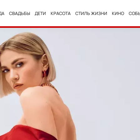
ДА
СВАДЬБЫ
ДЕТИ
КРАСОТА
СТИЛЬ ЖИЗНИ
КИНО
СОБ