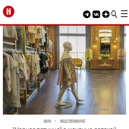
Перейти на главную
Telegram канал HEL
Группа HELLO В
Канал HELLO
МОДА
/
HELLO! РЕКОМЕНДУЕТ