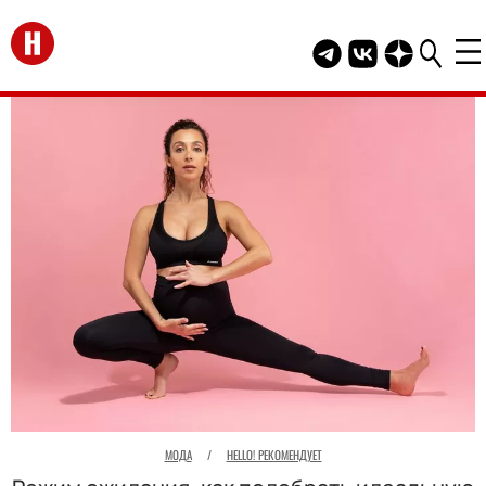
Перейти на главную
Telegram канал HEL
Группа HELLO В
Канал HELLO
МОДА
/
HELLO! РЕКОМЕНДУЕТ