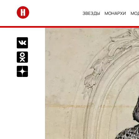
Перейти на главную
ЗВЕЗДЫ
МОНАРХИ
МО
Поделиться Вконтакте
Поделиться в Одноклассниках
Подписаться на нас в Дзен