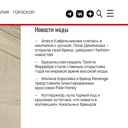
ЫТИЯ
ГОРОСКОП
Telegram канал HELLO
Группа HELLO Вконтакт
Канал HELLO в Дзе
Новости моды
Алеся Кафельникова снялась в
кампейне с дочкой, Лина Дембикова —
открыла свой бренд: дайджест fashion-
новостей
Бразильская модель Талита
Феррейра стала главным открытием
года на мировой арене высокой моды
Милана Королёва и бренд Révenge
представили лимитированные
кроссовки Pale Honey
Коттеджкор, культурный код и
круизная эстетика: что нового в
коллекциях локальных брендов