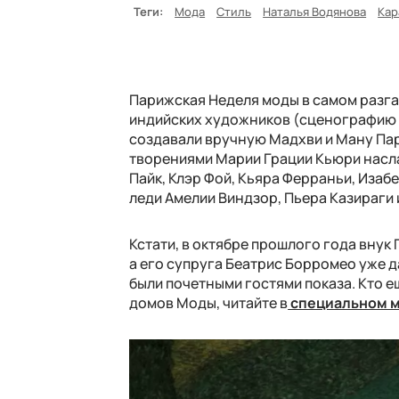
Теги:
Мода
Стиль
Наталья Водянова
Кар
Парижская Неделя моды в самом разга
индийских художников (сценографию в 
создавали вручную Мадхви и Ману Паре
творениями Марии Грации Кьюри насла
Пайк, Клэр Фой, Кьяра Ферраньи, Изаб
леди Амелии Виндзор, Пьера Казираги
Кстати, в октябре прошлого года внук
а его супруга Беатрис Борромео уже д
были почетными гостями показа. Кто е
домов Моды, читайте в
специальном м