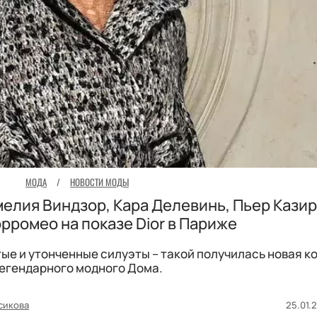
МОДА
/
НОВОСТИ МОДЫ
мелия Виндзор, Кара Делевинь, Пьер Казир
рромео на показе Dior в Париже
ые и утонченные силуэты – такой получилась новая к
егендарного модного Дома.
сикова
25.01.2