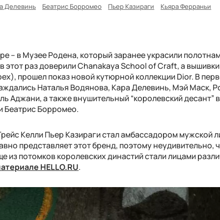
а Делевинь
Беатрис Борромео
Пьер Казираги
Кьяра Ферраньи
ре – в Музее Родена, который заранее украсили полотна
этот раз доверили Chanakaya School of Craft, а вышивки
х), прошел показ новой кутюрной коллекции Dior. В пер
ждались Наталья Водянова, Кара Делевинь, Мэй Маск, 
ель Аджани, а также внушительный “королевский десант” в
 и Беатрис Борромео.
 Грейс Келли Пьер Казираги стал амбассадором мужской ли
авно представляет этот бренд, поэтому неудивительно, 
ще из потомков королевских династий стали лицами разл
атериале HELLO.RU
.