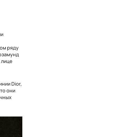
ми
вом ряду
Розамунд
 лице
нии Dior,
что они
ичных