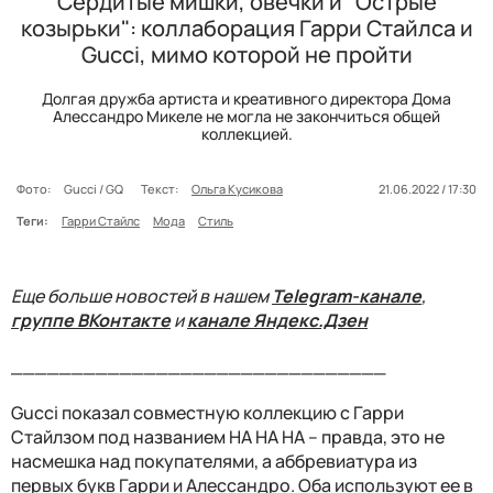
Сердитые мишки, овечки и "Острые
козырьки": коллаборация Гарри Стайлса и
Gucci, мимо которой не пройти
Долгая дружба артиста и креативного директора Дома
Алессандро Микеле не могла не закончиться общей
коллекцией.
Фото:
Gucci / GQ
Текст:
Ольга Кусикова
21.06.2022 / 17:30
Теги:
Гарри Стайлс
Мода
Стиль
Еще больше новостей в нашем
Telegram-канале
,
группе ВКонтакте
и
канале Яндекс.Дзен
_______________________________
Gucci показал совместную коллекцию с Гарри
Стайлзом под названием HA HA HA – правда, это не
насмешка над покупателями, а аббревиатура из
первых букв Гарри и Алессандро. Оба используют ее в