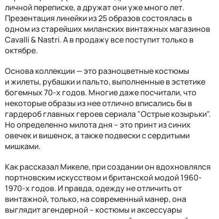
личной переписке, а дружат они уже много лет.
Презентация линейки из 25 образов состоялась в
одном из старейших миланских винтажных магазинов
Cavalli & Nastri. А в продажу все поступит только в
октябре.
Основа коллекции — это разноцветные костюмы
и жилеты, рубашки и пальто, выполненные в эстетике
богемных 70-х годов. Многие даже посчитали, что
некоторые образы из нее отлично вписались бы в
гардероб главных героев сериала "Острые козырьки".
Но определенно милота дня – это принт из синих
овечек и вишенок, а также подвески с сердитыми
мишками.
Как рассказал Микеле, при создании он вдохновлялся
портновским искусством и британской модой 1960-
1970-х годов. И правда, одежду не отличить от
винтажной, только, на современный манер, она
выглядит агендерной – костюмы и аксессуары