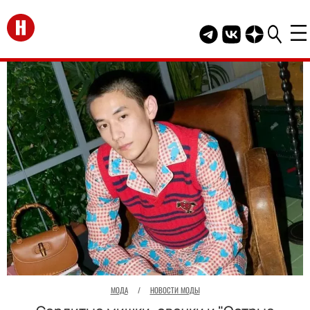
Перейти на главную
Telegram канал HEL
Группа HELLO В
Канал HELLO
МОДА
/
НОВОСТИ МОДЫ