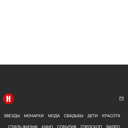
Перейти на главную
Нап
ЗВЕЗДЫ
МОНАРХИ
МОДА
СВАДЬБЫ
ДЕТИ
КРАСОТА
СТИЛЬ ЖИЗНИ
КИНО
СОБЫТИЯ
ГОРОСКОП
ВИДЕО