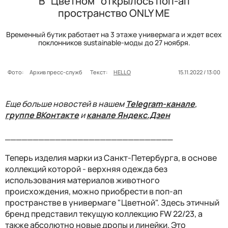
В "Цветном" открылось поп-ап
пространство ONLY ME
Временный бутик работает на 3 этаже универмага и ждет всех
поклонников sustainable-моды до 27 ноября.
Фото:
Архив пресс-служб
Текст:
HELLO
15.11.2022 / 13:00
Еще больше новостей в нашем
Telegram-канале
,
группе ВКонтакте
и
канале Яндекс.Дзен
______________________________
Теперь изделия марки из Санкт-Петербурга, в основе
коллекций которой - верхняя одежда без
использования материалов животного
происхождения, можно приобрести в поп-ап
пространстве в универмаге "Цветной". Здесь этичный
бренд представил текущую коллекцию FW 22/23, а
также абсолютно новые дропы и линейки. Это