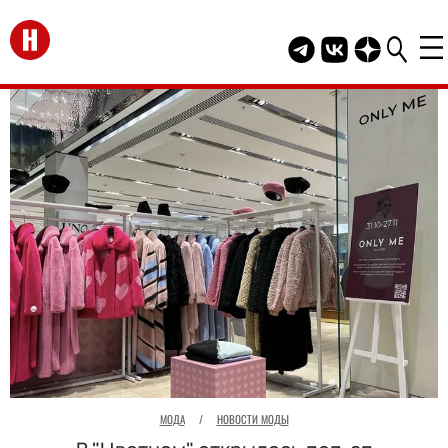
Перейти на главную
Telegram канал HEL
Группа HELLO В
Канал HELLO
МОДА
/
НОВОСТИ МОДЫ