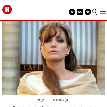
Перейти на главную
Telegram канал HEL
Группа HELLO В
Канал HELLO
МОДА
/
НОВОСТИ МОДЫ