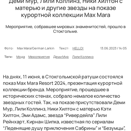
Деми Мур, Лили Коллинз, Ники Хилтон с
матерью и другие звезды на показе
курортной коллекции Max Mara
Мероприятие, собравшее мировых знаменитостей, прошло в
Стокгольме.
Фото:
Max Mara/German Larkin
Текст:
HELLO!
13.06.2023 / 14:05
Теги:
Мода
Мероприятия
Деми Мур
Лили Коллинз
На днях, 11 июня, в Стокгольмской ратуши состоялся
показ Max Mara Resort 2024, презентация курортной
коллекции бренда. Мероприятие, прошедшее в
исторических стенах, собрало немалое количество
звездных гостей. Так, на показе присутствовали Деми
Мур, Лили Коллинз, Ники Хилтон с матерью Кэти
Хилтон, Эми Адамс, звезда “Ривердейла” Лили
Рейнхарт, Кирнан Шипка, известная по сериалам
“Леденящие душу приключения Сабрины” и “Безумцы”,