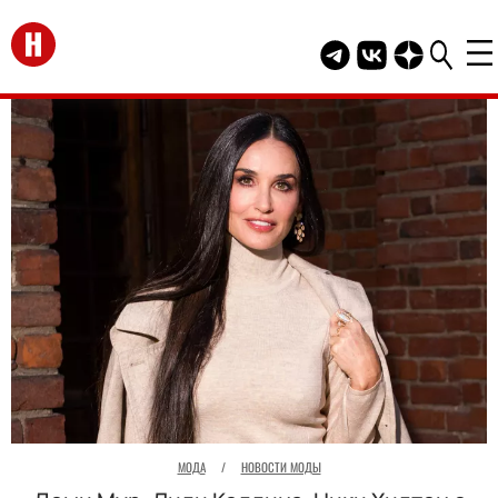
Перейти на главную
Telegram канал HEL
Группа HELLO В
Канал HELLO
МОДА
/
НОВОСТИ МОДЫ