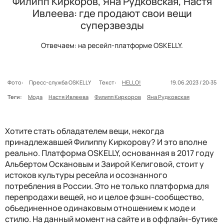
Филипп Киркоров, Яна Рудковская, Настя
Ивлеева: где продают свои вещи
суперзвезды
Отвечаем: на ресейл-платформе OSKELLY.
Фото:
Пресс-служба OSKELLY
Текст:
HELLO!
19.06.2023 / 20:35
Теги:
Мода
Настя Ивлеева
Филипп Киркоров
Яна Рудковская
Хотите стать обладателем вещи, некогда
принадлежавшей Филиппу Киркорову? И это вполне
реально. Платформа OSKELLY, основанная в 2017 году
Альбертом Оскановым и Заирой Келиговой, стоит у
истоков культуры ресейла и осознанного
потребления в России. Это не только платформа для
перепродажи вещей, но и целое фэшн-сообщество,
объединенное одинаковым отношением к моде и
стилю. На данный момент на сайте и в оффлайн-бутике