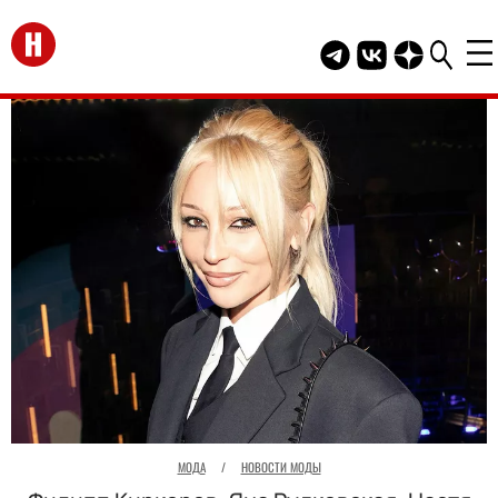
Перейти на главную
Telegram канал HEL
Группа HELLO В
Канал HELLO
МОДА
/
НОВОСТИ МОДЫ