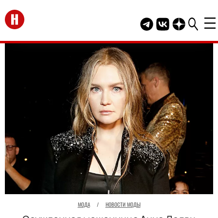
Перейти на главную
Telegram канал HEL
Группа HELLO В
Канал HELLO
МОДА
/
НОВОСТИ МОДЫ