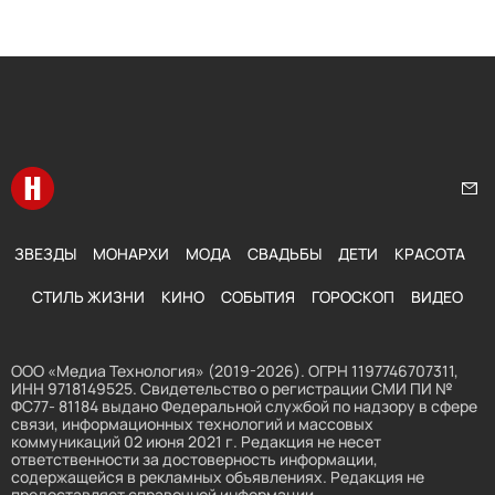
Перейти на главную
Нап
ЗВЕЗДЫ
МОНАРХИ
МОДА
СВАДЬБЫ
ДЕТИ
КРАСОТА
СТИЛЬ ЖИЗНИ
КИНО
СОБЫТИЯ
ГОРОСКОП
ВИДЕО
ООО «Медиа Технология» (2019-2026). ОГРН 1197746707311,
ИНН 9718149525. Свидетельство о регистрации СМИ ПИ №
ФС77- 81184 выдано Федеральной службой по надзору в сфере
связи, информационных технологий и массовых
коммуникаций 02 июня 2021 г. Редакция не несет
ответственности за достоверность информации,
содержащейся в рекламных объявлениях. Редакция не
предоставляет справочной информации.