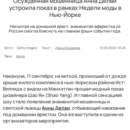
Осужденная мошенница Анна Делви
устроила показ в рамках Недели моды в
Нью-Йорке
Несмотря на домашний арест, знаменитая аферистка из
России смогла блеснуть на главном фэшн-событии года.
Фото:
Getty Images
Текст:
Дарья Бухарина
12.09.2023 / 10:25
Теги:
Мода
Накануне, 11 сентября, на ветхой, промокшей от дождя
крыше жилого комплекса в нью-йоркском районе Ист-
Виллидж с видом на Манхэттен прошел модный показ
дизайнера Шао Ян (Shao Yang). И главной сенсацией
шоу стало появление знаменитой мошенницы и
светской львицы
Анны Делви
, отбывающей наказание
под домашним арестом. Она же выступила и одним из
организаторов мероприятия.