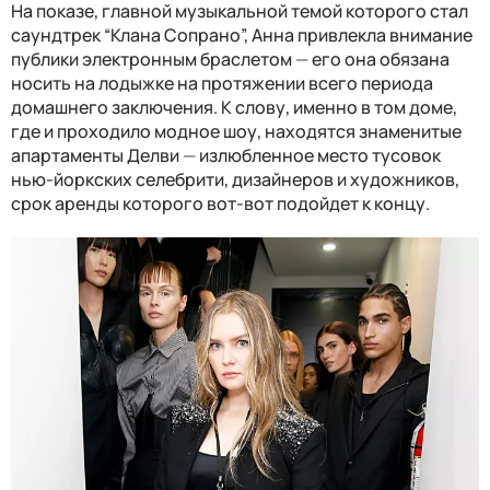
На показе, главной музыкальной темой которого стал
саундтрек “Клана Сопрано”, Анна привлекла внимание
публики электронным браслетом
—
его она обязана
носить на лодыжке на протяжении всего периода
домашнего заключения. К слову, именно в том доме,
где и проходило модное шоу, находятся знаменитые
апартаменты Делви
—
излюбленное место тусовок
нью-йоркских селебрити, дизайнеров и художников,
срок аренды которого вот-вот подойдет к концу.