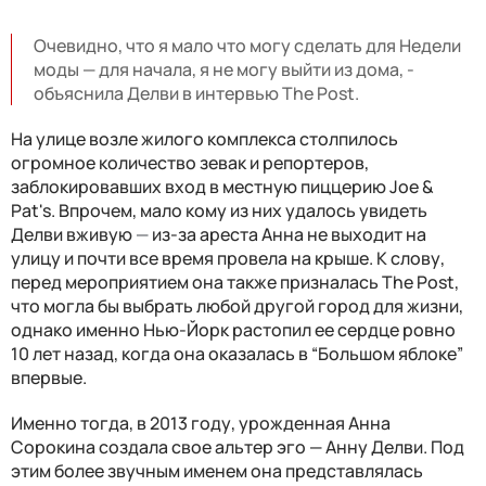
Очевидно, что я мало что могу сделать для Недели
моды — для начала, я не могу выйти из дома, -
объяснила Делви в интервью The Post.
На улице возле жилого комплекса столпилось
огромное количество зевак и репортеров,
заблокировавших вход в местную пиццерию Joe &
Pat's. Впрочем, мало кому из них удалось увидеть
Делви вживую
—
из-за ареста Анна не выходит на
улицу и почти все время провела на крыше. К слову,
перед мероприятием она также призналась The Post,
что могла бы выбрать любой другой город для жизни,
однако именно Нью-Йорк растопил ее сердце ровно
10 лет назад, когда она оказалась в “Большом яблоке”
впервые.
Именно тогда, в 2013 году, урожденная Анна
Сорокина создала свое альтер эго — Анну Делви. Под
этим более звучным именем она представлялась