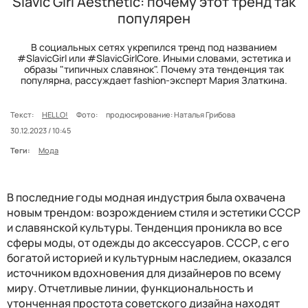
Slavic Girl Aesthetic: почему этот тренд так
популярен
В социальных сетях укрепился тренд под названием
#SlavicGirl или #SlavicGirlCore. Иными словами, эстетика и
образы "типичных славянок". Почему эта тенденция так
популярна, рассуждает fashion-эксперт Мария Златкина.
Текст:
HELLO!
Фото:
продюсирование: Наталья Грибова
30.12.2023 / 10:45
Теги:
Мода
В последние годы модная индустрия была охвачена
новым трендом: возрождением стиля и эстетики СССР
и славянской культуры. Тенденция проникла во все
сферы моды, от одежды до аксессуаров. СССР, с его
богатой историей и культурным наследием, оказался
источником вдохновения для дизайнеров по всему
миру. Отчетливые линии, функциональность и
утонченная простота советского дизайна находят