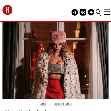
Перейти на главную
Telegram канал HEL
Группа HELLO В
Канал HELLO
МОДА
/
НОВОСТИ МОДЫ