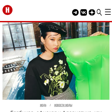
Перейти на главную
Telegram канал HEL
Группа HELLO В
Канал HELLO
МОДА
/
НОВОСТИ МОДЫ