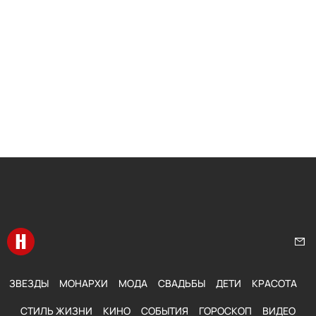
Перейти на главную
Нап
ЗВЕЗДЫ
МОНАРХИ
МОДА
СВАДЬБЫ
ДЕТИ
КРАСОТА
СТИЛЬ ЖИЗНИ
КИНО
СОБЫТИЯ
ГОРОСКОП
ВИДЕО