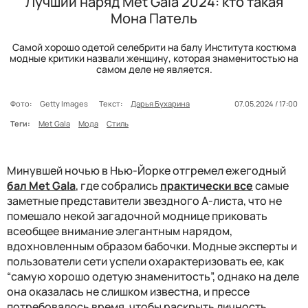
Лучший наряд Met Gala 2024: кто такая
Мона Патель
Самой хорошо одетой селебрити на балу Института костюма
модные критики назвали женщину, которая знаменитостью на
самом деле не является.
Фото:
Getty Images
Текст:
Дарья Бухарина
07.05.2024 / 17:00
Теги:
Met Gala
Мода
Стиль
Минувшей ночью в Нью-Йорке отгремел ежегодный
бал Met Gala
, где собрались
практически все
самые
заметные представители звездного А-листа, что не
помешало некой загадочной моднице приковать
всеобщее внимание элегантным нарядом,
вдохновленным образом бабочки. Модные эксперты и
пользователи сети успели охарактеризовать ее, как
“самую хорошо одетую знаменитость”, однако на деле
она оказалась не слишком известна, и прессе
потребовалось время, чтобы раскрыть личность