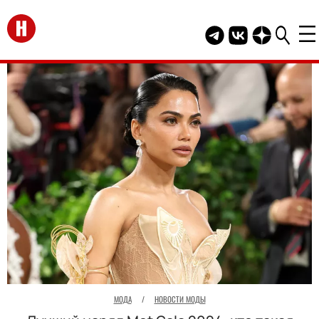
Перейти на главную
Telegram канал HEL
Группа HELLO В
Канал HELLO
МОДА
/
НОВОСТИ МОДЫ