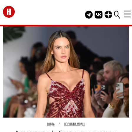
Перейти на главную
Telegram канал HEL
Группа HELLO В
Канал HELLO
МОДА
/
НОВОСТИ МОДЫ