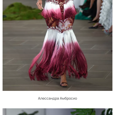
Алессандра Амбросио