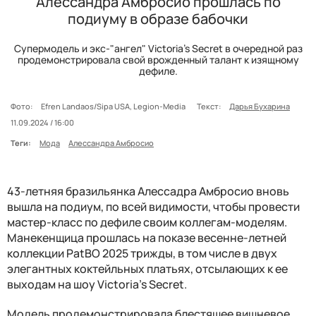
Алессандра Амбросио прошлась по
подиуму в образе бабочки
Супермодель и экс-"ангел" Victoria's Secret в очередной раз
продемонстрировала свой врожденный талант к изящному
дефиле.
Фото:
Efren Landaos/Sipa USA, Legion-Media
Текст:
Дарья Бухарина
11.09.2024 / 16:00
Теги:
Мода
Алессандра Амбросио
43-летняя бразильянка Алессадра Амбросио вновь
вышла на подиум, по всей видимости, чтобы провести
мастер-класс по дефиле своим коллегам-моделям.
Манекенщица прошлась на показе весенне-летней
коллекции PatBO 2025 трижды, в том числе в двух
элегантных коктейльных платьях, отсылающих к ее
выходам на шоу Victoria's Secret.
Модель продемонстрировала блестящее вишневое