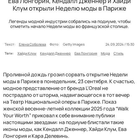
Ева Лонгория, Кендалл Дженнер и Хайди
Клум открыли Неделю моды в Париже
Легенды модной индустрии собрались на подиуме, чтобы
отметить начало Недели моды во французской столице.
Текст:
Елена Соболева
Фото:
Getty Images
24.09.2024 / 15:30
Теги:
Хайди Клум
Кендалл Дженнер
Ева Лонгория
Мода
Стиль
Проливной дождь грозил сорвать открытие Недели
моды в Париже в понедельник, 23 сентября. К счастью,
модное представление от бренда L'Oreal не
пострадало от шторма, надвигающегося в тот вечер
на Театр Национальной оперы в Париже. Показ
женской весенне-летней коллекции 2025 года “Walk
Your Worth” приковал к себе внимание публики
настоящими звездами: на подиуме блистали такие
иконы моды, как Кендалл Дженнер, Хайди Клум, Ева
Лонгория и Кара Делевинь.