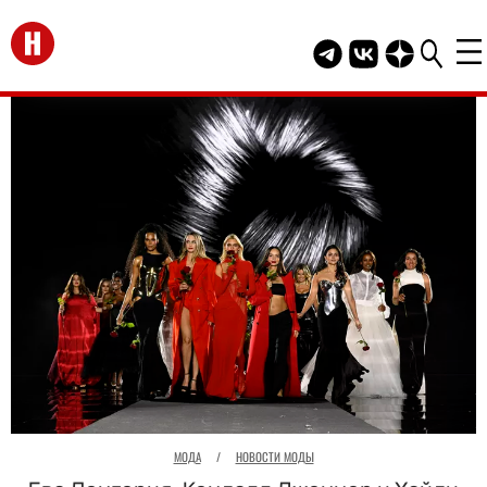
Перейти на главную
Telegram канал HEL
Группа HELLO В
Канал HELLO
МОДА
/
НОВОСТИ МОДЫ