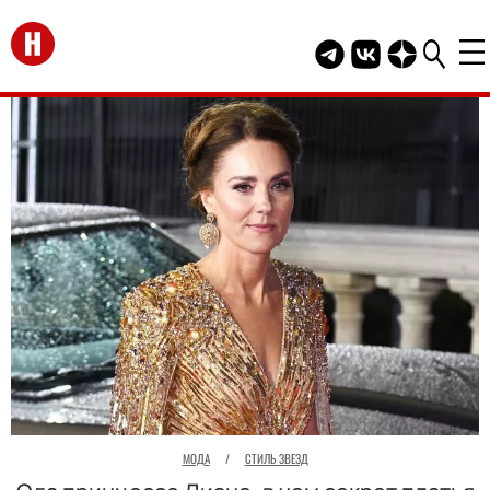
Перейти на главную
Telegram канал HEL
Группа HELLO В
Канал HELLO
МОДА
/
СТИЛЬ ЗВЕЗД