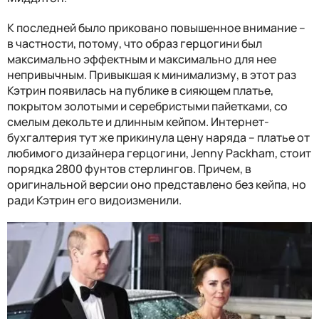
К последней было приковано повышенное внимание –
в частности, потому, что образ герцогини был
максимально эффектным и максимально для нее
непривычным. Привыкшая к минимализму, в этот раз
Кэтрин появилась на публике в сияющем платье,
покрытом золотыми и серебристыми пайетками, со
смелым декольте и длинным кейпом. Интернет-
бухгалтерия тут же прикинула цену наряда – платье от
любимого дизайнера герцогини, Jenny Packham
, стоит
порядка 2800 фунтов стерлингов. Причем, в
оригинальной версии оно представлено без кейпа, но
ради Кэтрин его видоизменили.