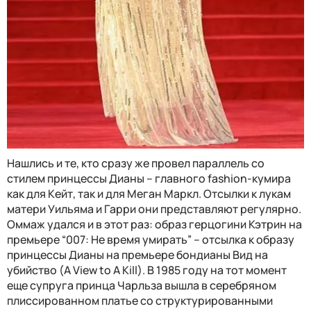
Нашлись и те, кто сразу же провел параллель со
стилем принцессы Дианы – главного fashion-кумира
как для Кейт, так и для Меган Маркл. Отсылки к лукам
матери Уильяма и Гарри они представляют регулярно.
Оммаж удался и в этот раз: образ герцогини Кэтрин на
премьере “007: Не время умирать” – отсылка к образу
принцессы Дианы на премьере бондианы Вид на
убийство (A View to A Kill). В 1985 году на тот момент
еще супруга принца Чарльза вышла в серебряном
плиссированном платье со структурированными