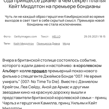
Ода принцессе Диане: в чем секрет платья
Кейт Миддлтон на премьере бондианы
Чуть ли не каждый образ герцогини Кембриджской во время
выходов в свет таит в себе скрытый смысл. Премьера новой
бондианы не стала исключением.
Фото:
Gettyimages.com
Текст:
HELLO
29.09.2021 / 18:15
Теги:
Кейт Миддлтон
Принцесса Диана
Мода
Вчера в британской столице состоялось событие,
которого ждали давно и настойчиво:
в королевском
Альберт-холле
прошел
премьерный показ нового
фильма о спецагенте Джеймсе Бонде “007: Не время
умирать” (007: No Time To Die). Вместе с Дэниелом
Крейгом, Леа Сейду, Аной де Армас и другими
звездами кино на красную дорожку вышли и
представители британской королевской семьи – принц
Чарльз и герцогиня Камилла, принц Уильям и Кейт
Миддлтон.