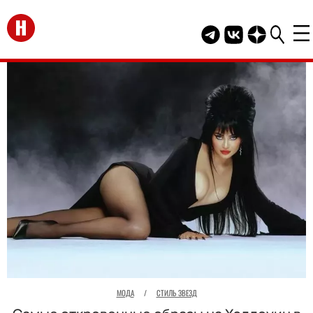
Перейти на главную
Telegram канал HEL
Группа HELLO В
Канал HELLO
МОДА
/
СТИЛЬ ЗВЕЗД