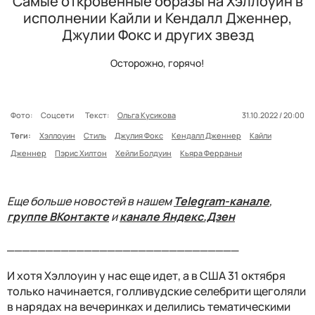
Самые откровенные образы на Хэллоуин в
исполнении Кайли и Кендалл Дженнер,
Джулии Фокс и других звезд
Осторожно, горячо!
Фото:
Соцсети
Текст:
Ольга Кусикова
31.10.2022 / 20:00
Теги:
Хэллоуин
Стиль
Джулия Фокс
Кендалл Дженнер
Кайли
Дженнер
Пэрис Хилтон
Хейли Болдуин
Кьяра Ферраньи
Еще больше новостей в нашем
Telegram-канале
,
группе ВКонтакте
и
канале Яндекс.Дзен
______________________________
И хотя Хэллоуин у нас еще идет, а в США 31 октября
только начинается, голливудские селебрити щеголяли
в нарядах на вечеринках и делились тематическими