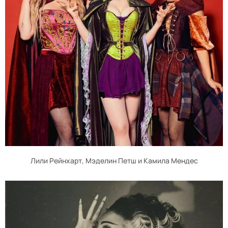
Лили Рейнхарт, Мэделин Петш и Камила Мендес