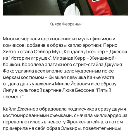
Кьяра Ферраньи
Многие черпали вдохновение из мультфильмов и
комиксов, добавив в образы каплю эротики: Пэрис
Хилтон стала Сейлор Мун, Кендалл Дженнер – Джесси
из “Истории игрушек”, Миранда Керр – Женщиной-
Кошкой. Королева эпатажного стрит-стайла Джулия
Фокс удивила всех вполне целомудренным по ее
меркам костюмом – бывшая девушка Канье Уэста
отдала дань уважения Милле Йовович и ее образу
Лилу в культовой картине Люка Бессона “Пятый
элемент”.
Кайли Дженнер обрадовала подписчиков сразу двумя
костюмированными съемками: сначала миллиардерша
перевоплотилась в невесту Франкенштейна, а потом
примерила на себя образ Эльвиры, повелительницы