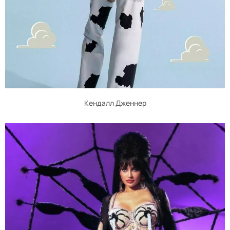
Кендалл Дженнер