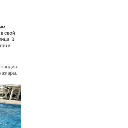
оим
 в свой
лнца. В
тая в
проводив
нажары.