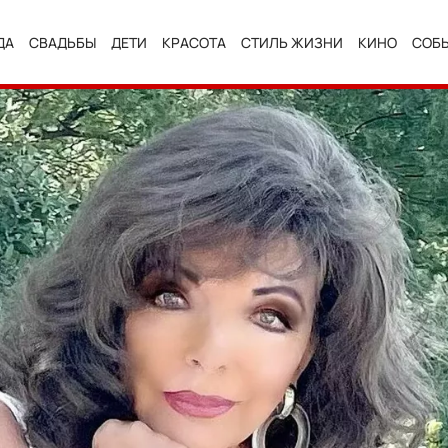
ДА
СВАДЬБЫ
ДЕТИ
КРАСОТА
СТИЛЬ ЖИЗНИ
КИНО
СОБ