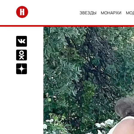
Перейти на главную
ЗВЕЗДЫ
МОНАРХИ
МО
Поделиться Вконтакте
Поделиться в Одноклассниках
Подписаться на нас в Дзен