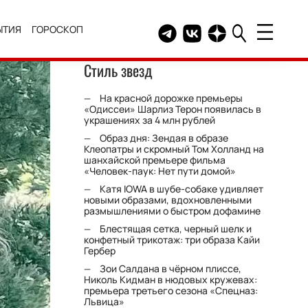
ЫТИЯ
ГОРОСКОП
Telegram канал HELLO
Группа HELLO Вконтакт
Канал HELLO в Дзе
Стиль звезд
На красной дорожке премьеры
«Одиссеи» Шарлиз Терон появилась в
украшениях за 4 млн рублей
Образ дня: Зендая в образе
Клеопатры и скромный Том Холланд на
шанхайской премьере фильма
«Человек-паук: Нет пути домой»
Катя IOWA в шубе-собаке удивляет
новыми образами, вдохновленными
размышлениями о быстром дофамине
Блестящая сетка, черный шелк и
конфетный трикотаж: три образа Кайи
Гербер
Зои Салдана в чёрном плиссе,
Николь Кидман в нюдовых кружевах:
премьера третьего сезона «Спецназ:
Львица»