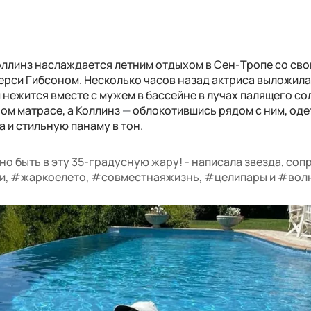
оллинз наслаждается летним отдыхом в Сен-Тропе со св
рси Гибсоном. Несколько часов назад актриса выложила
 нежится вместе с мужем в бассейне в лучах палящего со
ом матрасе, а Коллинз
—
облокотившись рядом с ним, оде
 и стильную панаму в тон.
о быть в эту 35-градусную жару! - написала звезда, со
и, #жаркоелето, #совместнаяжизнь, #целипары и #вол