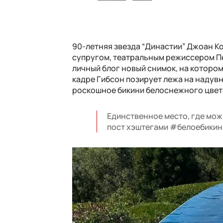
90-летняя звезда “Династии” Джоан К
супругом, театральным режиссером Пе
личный блог новый снимок, на котором
кадре Гибсон позирует лежа на надувн
роскошное бикини белоснежного цвета
Единственное место, где можн
пост хэштегами #белоебикин