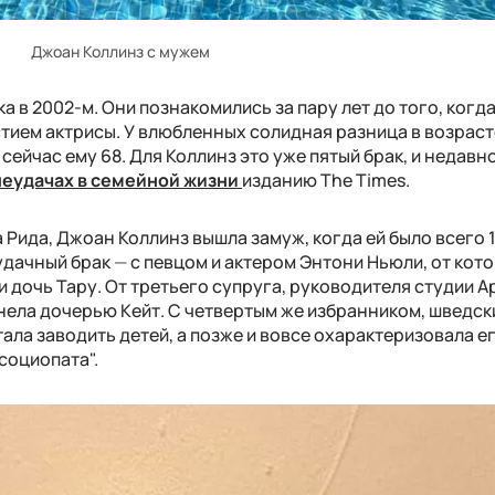
Джоан Коллинз с мужем
а в 2002-м. Они познакомились за пару лет до того, когд
стием актрисы. У влюбленных солидная разница в возрас
сейчас ему 68. Для Коллинз это уже пятый брак, и недавн
неудачах в семейной жизни
изданию The Times.
Рида, Джоан Коллинз вышла замуж, когда ей было всего 1
еудачный брак
—
с певцом и актером Энтони Ньюли, от кот
и дочь Тару. От третьего супруга, руководителя студии A
енела дочерью Кейт. С четвертым же избранником, шведс
ала заводить детей, а позже и вовсе охарактеризовала ег
социопата".