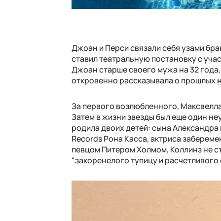
Джоан и Перси связали себя узами брак
ставил театральную постановку с уча
Джоан старше своего мужа на 32 года, 
откровенно рассказывала о прошлых
За первого возлюбленного, Максвелла 
Затем в жизни звезды был еще один н
родила двоих детей: сына Александра 
Records Рона Касса, актриса заберем
певцом Питером Холмом, Коллинз не ст
"закоренелого тупицу и расчетливого 