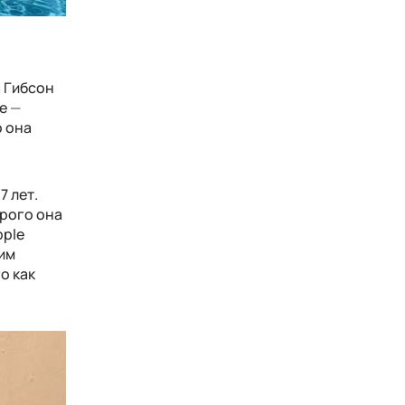
а Гибсон
те
—
о она
7 лет.
орого она
pple
ким
о как