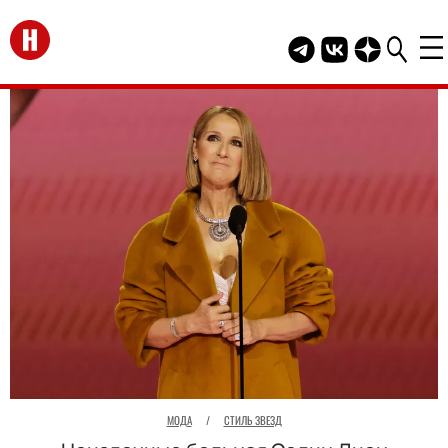
Перейти на главную
Telegram канал HEL
Группа HELLO В
Канал HELLO
МОДА
/
СТИЛЬ ЗВЕЗД