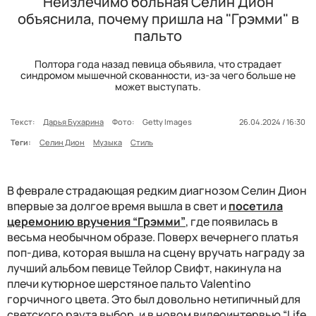
Неизлечимо больная Селин Дион
объяснила, почему пришла на "Грэмми" в
пальто
Полтора года назад певица объявила, что страдает
синдромом мышечной скованности, из-за чего больше не
может выступать.
Текст:
Дарья Бухарина
Фото:
Getty Images
26.04.2024 / 16:30
Теги:
Селин Дион
Музыка
Стиль
В феврале страдающая редким диагнозом Селин Дион
впервые за долгое время вышла в свет и
посетила
церемонию вручения “Грэмми”
, где появилась в
весьма необычном образе. Поверх вечернего платья
поп-дива, которая вышла на сцену вручать награду за
лучший альбом певице Тейлор Свифт, накинула на
плечи кутюрное шерстяное пальто Valentino
горчичного цвета. Это был довольно нетипичный для
светского раута выбор, и в новом видеоинтервью “Life