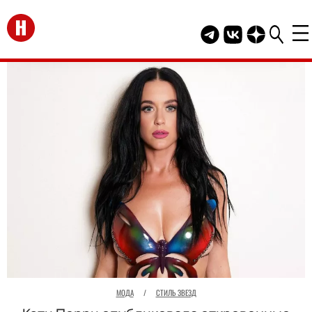
Перейти на главную
Telegram канал HEL
Группа HELLO В
Канал HELLO
МОДА
/
СТИЛЬ ЗВЕЗД