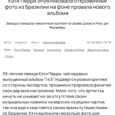
Кэти Перри опубликовала откровенные
фото из Бразилии на фоне провала нового
альбома
Звезда снимала пикантный контент в своем доме в Рио-де-
Жанейро.
Фото:
Соцсети
Текст:
Елена Соболева
24.09.2024 / 16:30
Теги:
Кэти Перри
Музыка
Концерты
Орландо Блум
Звездные пары
Стиль
39-летняя певица Кэти Перри, чей недавно
выпущенный альбом “143” подвергся резкой критике
со стороны экспертов, продемонстрировала фанатам
свое дерзкое настроение. Мало того, что артистка
ничуть не унывает из-за отсутствия своих
музыкальных новинок на верхних позициях чартов,
так она еще и хвастается своим ярким путешествием
по Бразилии. Кэти выложила несколько фото для