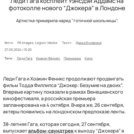
Леди Гага косплеит Уэнсдэй Аддамс на
фотоколле нового “Джокера” в Лондоне
Артистка примерила наряд "готичной школьницы".
Фото:
PA Images, Legion-Media
Текст:
Дарья Бухарина
27.09.2024 / 15:20
Теги:
Леди Гага
Хоакин Феникс
Премьеры
Кино
Леди Гага и Хоакин Феникс продолжают продвигать
фильм Тодда Филлипса “Джокер: Безумие на двоих”.
Впервые картину показали в рамках Венецианского
кинофестиваля, а российская премьера
запланирована на 4 октября. Вчера же, 26 сентября,
актеры появились на лондонском предпоказе ленты.
38-летняя Гага, которая сегодня, 27 сентября,
выпускает
альбом-саундтрек
к выходу “Джокера” в