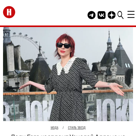
Перейти на главную
Telegram канал HEL
Группа HELLO В
Канал HELLO
МОДА
/
СТИЛЬ ЗВЕЗД