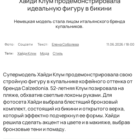
Хайди Клум продемонстрировала
идеальную фигуру в бикини
Немецкая модель стала лицом итальянского бренда
купальников.
Фото:
Соцсети
Текст:
Елена Соболева
11.06.2026 / 18:00
Теги:
Хайди Клум
Мода
Стиль
Супермодель Хайди Клум продемонстрировала свою
стройную фигуру в купальнике кофейного оттенка от
бренда Calzedonia. 52-летняя Клум позировала на
пляже, обхватив светлые локоны руками. Для
фотосета Хайди выбрала блестящий бронзовый
комплект, состоящий из бикини и открытого верха,
который эффектно подчеркнул ее формы. Хайди
решила сделать акцент на цвете и в макияже, выбрав
бронзовые тени и помаду.