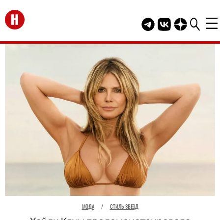
Перейти на главную
Telegram канал HEL
Группа HELLO В
Канал HELLO
МОДА
/
СТИЛЬ ЗВЕЗД