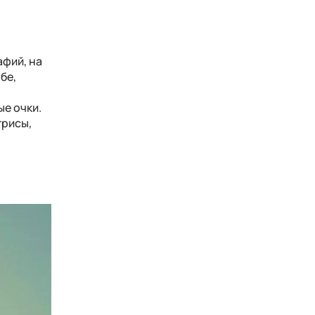
афий, на
бе,
ые очки.
трисы,