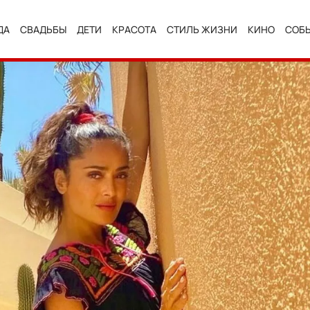
ДА
СВАДЬБЫ
ДЕТИ
КРАСОТА
СТИЛЬ ЖИЗНИ
КИНО
СОБ