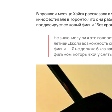
В прошлом месяце Хайек рассказала 
кинофестивале в Торонто, что она ра
продюсирует ее новый фильм “Без кров
Не знаю, могу ли я это говори
летней Джоли возможность с
фильм. — Я не должна была ва
фильмом, который хочу снять, 