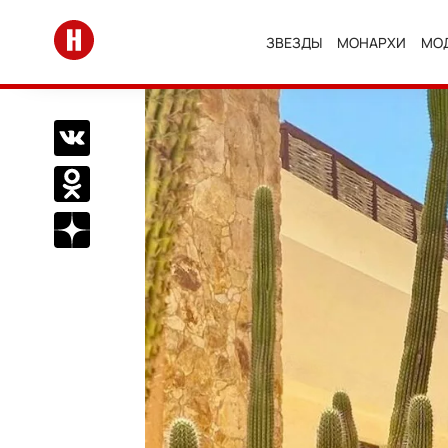
Перейти на главную
ЗВЕЗДЫ
МОНАРХИ
МО
Поделиться Вконтакте
Поделиться в Одноклассниках
Подписаться на нас в Дзен