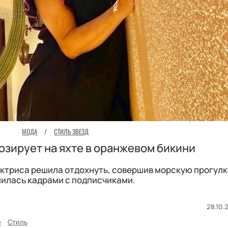
МОДА
/
СТИЛЬ ЗВЕЗД
озирует на яхте в оранжевом бикини
ктриса решила отдохнуть, совершив морскую прогулку
илась кадрами с подписчиками.
28.10.
е
Стиль