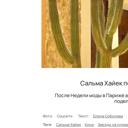
Сальма Хайек п
После Недели моды в Париже а
подел
Фото:
Соцсети
Текст:
Елена Соболева
Теги:
Сальма Хайек
Кино
Звезды на пляж