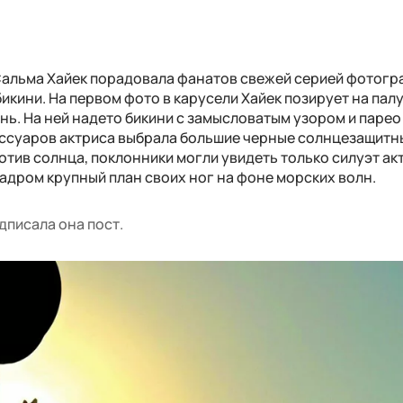
 Сальма Хайек порадовала фанатов свежей серией фотогр
икини. На первом фото в карусели Хайек позирует на палу
нь. На ней надето бикини с замысловатым узором и парео
сессуаров актриса выбрала большие черные солнцезащитн
тив солнца, поклонники могли увидеть только силуэт ак
адром крупный план своих ног на фоне морских волн.
дписала она пост.