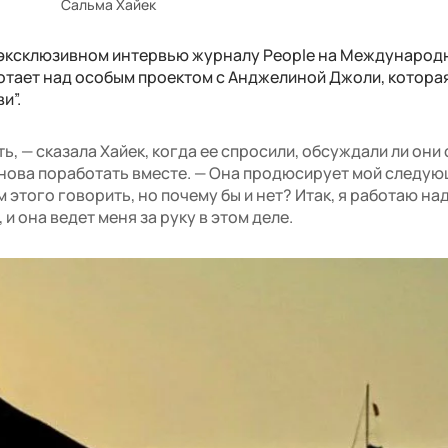
Сальма Хайек
в эксклюзивном интервью журналу People на Международ
ботает над особым проектом с Анджелиной Джоли, котора
и”.
ть, — сказала Хайек, когда ее спросили, обсуждали ли они 
нова поработать вместе. — Она продюсирует мой следую
м этого говорить, но почему бы и нет? Итак, я работаю на
и она ведет меня за руку в этом деле.