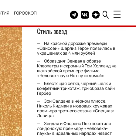
ЫТИЯ
ГОРОСКОП
Telegram канал HELLO
Группа HELLO Вконтакт
Канал HELLO в Дзе
Стиль звезд
На красной дорожке премьеры
«Одиссеи» Шарлиз Терон появилась в
украшениях за 4 млн рублей
Образ дня: Зендая в образе
Клеопатры и скромный Том Холланд на
шанхайской премьере фильма
«Человек-паук: Нет пути домой»
Блестящая сетка, черный шелк и
конфетный трикотаж: три образа Кайи
Гербер
Зои Салдана в чёрном плиссе,
Николь Кидман в нюдовых кружевах:
премьера третьего сезона «Спецназ:
Львица»
Зендая и Флоренс Пью посетили
лондонскую премьеру «Человека-
паука» в идеальных нарядах невест