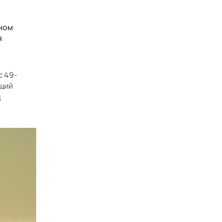
ном
я
с 49-
щий
д