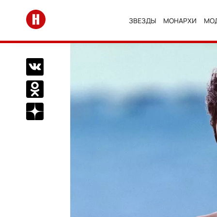
Перейти на главную
ЗВЕЗДЫ
МОНАРХИ
МО
Поделиться Вконтакте
Поделиться в Одноклассниках
Подписаться на нас в Дзен