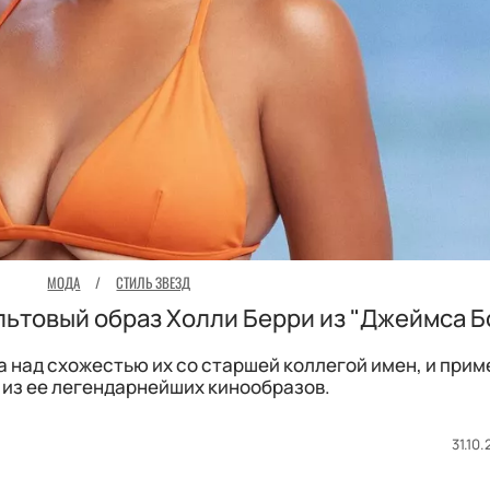
МОДА
/
СТИЛЬ ЗВЕЗД
льтовый образ Холли Берри из "Джеймса Б
 над схожестью их со старшей коллегой имен, и прим
 из ее легендарнейших кинообразов.
31.10.