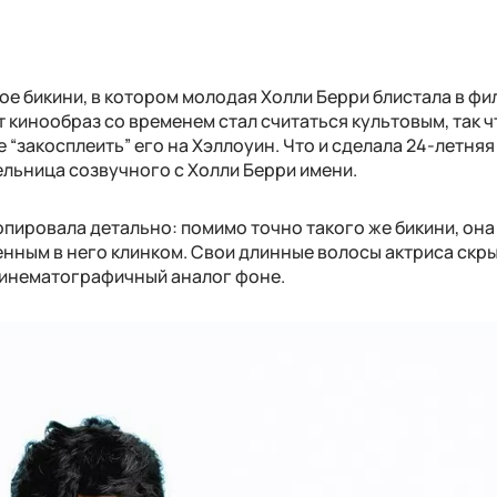
е бикини, в котором молодая Холли Берри блистала в фи
от кинообраз со временем стал считаться культовым, так ч
“закосплеить” его на Хэллоуин. Что и сделала 24-летняя
ельница созвучного с Холли Берри имени.
копировала детально: помимо точно такого же бикини, она
нным в него клинком. Свои длинные волосы актриса скр
кинематографичный аналог фоне.