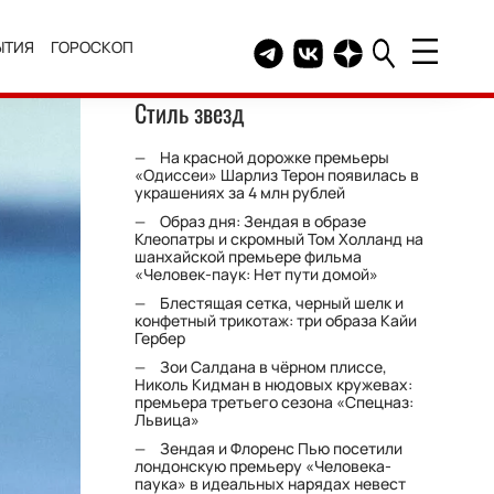
ЫТИЯ
ГОРОСКОП
Telegram канал HELLO
Группа HELLO Вконтакт
Канал HELLO в Дзе
Стиль звезд
На красной дорожке премьеры
«Одиссеи» Шарлиз Терон появилась в
украшениях за 4 млн рублей
Образ дня: Зендая в образе
Клеопатры и скромный Том Холланд на
шанхайской премьере фильма
«Человек-паук: Нет пути домой»
Блестящая сетка, черный шелк и
конфетный трикотаж: три образа Кайи
Гербер
Зои Салдана в чёрном плиссе,
Николь Кидман в нюдовых кружевах:
премьера третьего сезона «Спецназ:
Львица»
Зендая и Флоренс Пью посетили
лондонскую премьеру «Человека-
паука» в идеальных нарядах невест