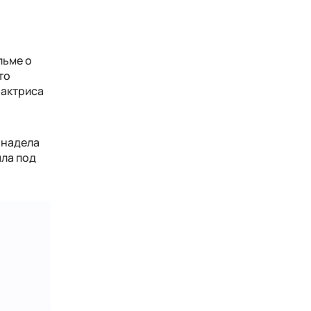
льме о
то
 актриса
 надела
ыла под