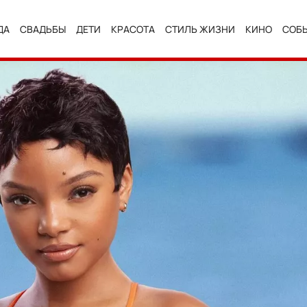
ДА
СВАДЬБЫ
ДЕТИ
КРАСОТА
СТИЛЬ ЖИЗНИ
КИНО
СОБ