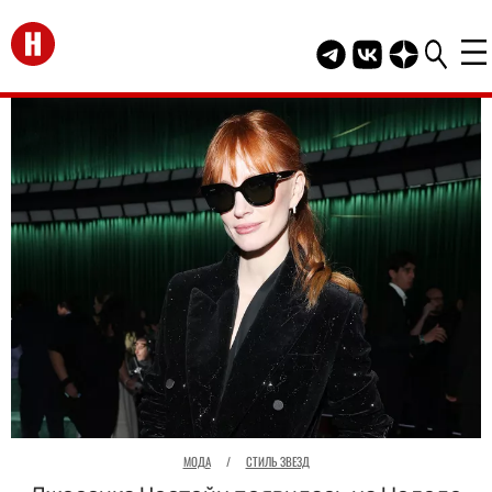
Перейти на главную
Telegram канал HEL
Группа HELLO В
Канал HELLO
МОДА
/
СТИЛЬ ЗВЕЗД