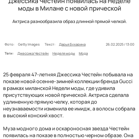
Джессика Честейн появилась на Неделе
моды в Милане с новой прической
Актриса разнообразила образ длинной прямой челкой.
Фото:
Getty Images
Текст:
Дарья Бухарина
26.02.2025 / 13:00
Теги:
Джессика Честейн
Неделя моды
Мода
25 февраля 47-летняя Джессика Честейн побывала на
показе новой осенне-зимней коллекции бренда Gucci
в рамках миланской Недели моды, где удивила
присутствующих новой прической. Актриса сделала
удлиненную прямую челку, которая до
неузнаваемости изменила ее имидж, а волосы собрала
в высокий конский хвост.
Муза модного дома и оскароносная звезда Честейн
появилась на показе в полностью черном образе. Она