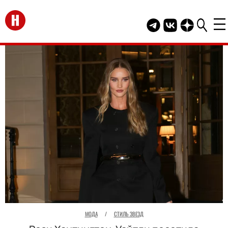
Перейти на главную
Telegram канал HEL
Группа HELLO В
Канал HELLO
МОДА
/
СТИЛЬ ЗВЕЗД