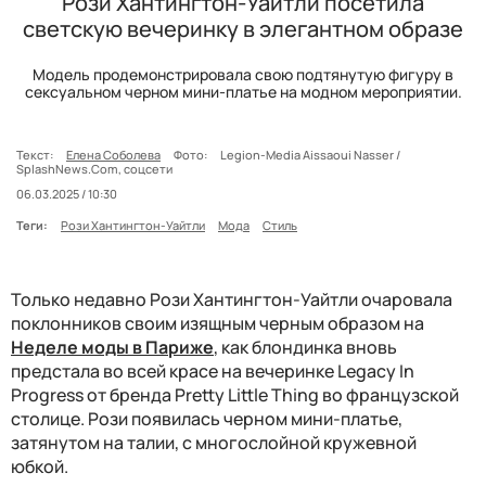
Рози Хантингтон-Уайтли посетила
светскую вечеринку в элегантном образе
Модель продемонстрировала свою подтянутую фигуру в
сексуальном черном мини-платье на модном мероприятии.
Текст:
Елена Соболева
Фото:
Legion-Media Aissaoui Nasser /
SplashNews.Com, соцсети
06.03.2025 / 10:30
Теги:
Рози Хантингтон-Уайтли
Мода
Стиль
Только недавно Рози Хантингтон-Уайтли очаровала
поклонников своим изящным черным образом на
Неделе моды в Париже
, как блондинка вновь
предстала во всей красе на вечеринке Legacy In
Progress от бренда Pretty Little Thing во французской
столице. Рози появилась черном мини-платье,
затянутом на талии, с многослойной кружевной
юбкой.