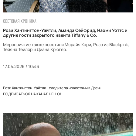
СВЕТСКАЯ ХРОНИКА
Рози Хантингтон-Уайтли, Аманда Сейфрид, Наоми Уоттс и
другие гости закрытого ивента Tiffany & Co.
Мероприятие также посетили Мэрайя Кэри, Розэ из Blackpink,
Тейяна Тейлор и Диана Крюгер.
17.04.2026 / 10:46
Рози Хантингтон-Уайтли - следите за новостями в Дзен:
ПОДПИСАТЬСЯ НА КАНАЛ HELLO!