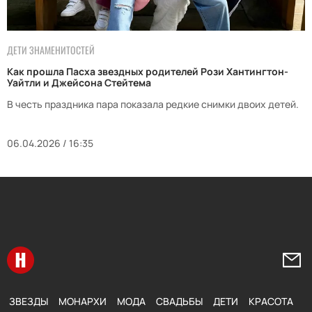
ДЕТИ ЗНАМЕНИТОСТЕЙ
Как прошла Пасха звездных родителей Рози Хантингтон-
Уайтли и Джейсона Стейтема
В честь праздника пара показала редкие снимки двоих детей.
06.04.2026 / 16:35
Перейти на главную
Напи
ЗВЕЗДЫ
МОНАРХИ
МОДА
СВАДЬБЫ
ДЕТИ
КРАСОТА