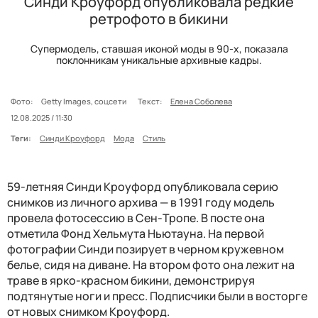
Синди Кроуфорд опубликовала редкие
ретрофото в бикини
Супермодель, ставшая иконой моды в 90-х, показала
поклонникам уникальные архивные кадры.
Фото:
Getty Images, соцсети
Текст:
Елена Соболева
12.08.2025 / 11:30
Теги:
Синди Кроуфорд
Мода
Стиль
59-летняя Синди Кроуфорд опубликовала серию
снимков из личного архива — в 1991 году модель
провела фотосессию в Сен-Тропе. В посте она
отметила Фонд Хельмута Ньютауна. На первой
фотографии Синди позирует в черном кружевном
белье, сидя на диване. На втором фото она лежит на
траве в ярко-красном бикини, демонстрируя
подтянутые ноги и пресс. Подписчики были в восторге
от новых снимком Кроуфорд.