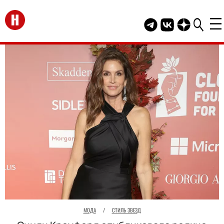
Перейти на главную
Telegram канал HEL
Группа HELLO В
Канал HELLO
МОДА
/
СТИЛЬ ЗВЕЗД