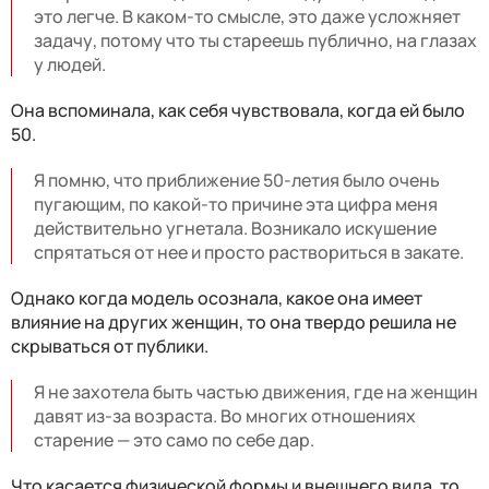
это легче. В каком-то смысле, это даже усложняет
задачу, потому что ты стареешь публично, на глазах
у людей.
Она вспоминала, как себя чувствовала, когда ей было
50.
Я помню, что приближение 50-летия было очень
пугающим, по какой-то причине эта цифра меня
действительно угнетала. Возникало искушение
спрятаться от нее и просто раствориться в закате.
Однако когда модель осознала, какое она имеет
влияние на других женщин, то она твердо решила не
скрываться от публики.
Я не захотела быть частью движения, где на женщин
давят из-за возраста. Во многих отношениях
старение — это само по себе дар.
Что касается физической формы и внешнего вида, то